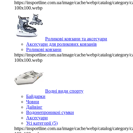
https://insportline.com.ua/image/cache/webp/catalog/categor
100x100.webp
Роликові ковзани та аксесуари
Аксесуари для роликових ковзанів
Роликові ковзани
https://insportline.com.ua/image/cache/webp/catalog/categor
100x100.webp
Водні види спорту
Байдарки
Човни
Дайвінг
Водонепроникні сумки
Аксесуари
Усі категорії (5)
https://insportline.com.ua/image/cache/webp/catalog/categor