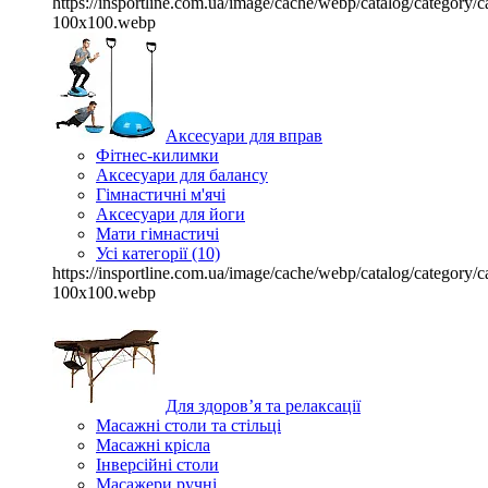
https://insportline.com.ua/image/cache/webp/catalog/categor
100x100.webp
Аксесуари для вправ
Фітнес-килимки
Аксесуари для балансу
Гімнастичні м'ячі
Аксесуари для йоги
Мати гімнастичі
Усі категорії (10)
https://insportline.com.ua/image/cache/webp/catalog/categor
100x100.webp
Для здоров’я та релаксації
Масажні столи та стільці
Масажні крісла
Інверсійні столи
Масажери ручні