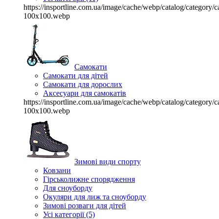
https://insportline.com.ua/image/cache/webp/catalog/categor
100x100.webp
Самокати
Самокати для дітей
Самокати для дорослих
Аксесуари для самокатів
https://insportline.com.ua/image/cache/webp/catalog/categor
100x100.webp
Зимові види спорту
Ковзани
Гірськолижне спорядження
Для сноуборду
Окуляри для лиж та сноуборду
Зимові розваги для дітей
Усі категорії (5)