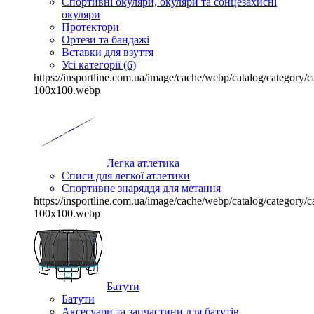
Спортивні окуляри, окуляри та сонцезахисні
окуляри
Протектори
Ортези та бандажі
Вставки для взуття
Усі категорії (6)
https://insportline.com.ua/image/cache/webp/catalog/categor
100x100.webp
Легка атлетика
Списи для легкої атлетики
Спортивне знаряддя для метання
https://insportline.com.ua/image/cache/webp/catalog/categor
100x100.webp
Батути
Батути
Аксесуари та запчастини для батутів