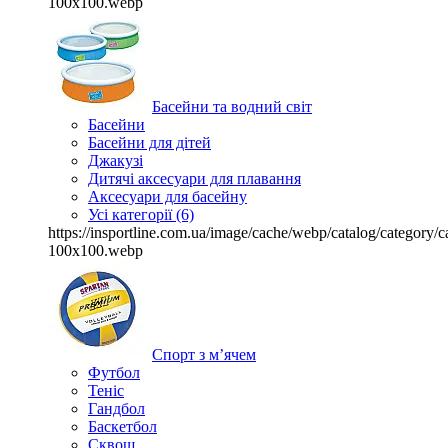
100x100.webp
Басейни та водний світ
Басейни
Басейни для дітей
Джакузі
Дитячі аксесуари для плавання
Аксесуари для басейну
Усі категорії (6)
https://insportline.com.ua/image/cache/webp/catalog/categor
100x100.webp
Спорт з м’ячем
Футбол
Теніс
Гандбол
Баскетбол
Сквош