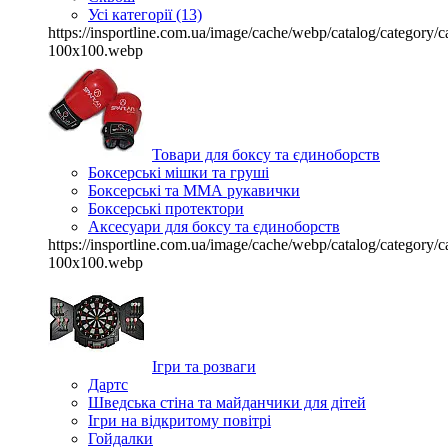
Усі категорії (13)
https://insportline.com.ua/image/cache/webp/catalog/categor
100x100.webp
Товари для боксу та єдиноборств
Боксерські мішки та груші
Боксерські та ММА рукавички
Боксерські протектори
Аксесуари для боксу та єдиноборств
https://insportline.com.ua/image/cache/webp/catalog/categor
100x100.webp
Ігри та розваги
Дартс
Шведська стіна та майданчики для дітей
Ігри на відкритому повітрі
Гойдалки