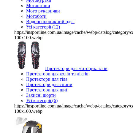
Мотокуртки
Мотоштани
Мото рукавички
Мотоботи
Водонепроникний одяг
Усі категорії (12)
https://insportline.com.ua/image/cache/webp/catalog/categor
100x100.webp
Протектори для мотоциклістів
Протектори для колін та ліктів
Протектори для тіла
Протектори для спини
Протектори для шиї
Захисні шорти
Усі категорії (6)
https://insportline.com.ua/image/cache/webp/catalog/categor
100x100.webp