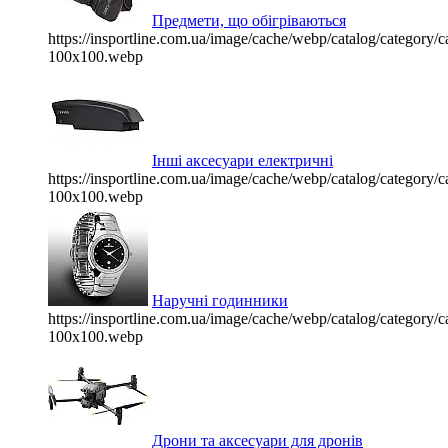
Предмети, що обігріваються
https://insportline.com.ua/image/cache/webp/catalog/categor
100x100.webp
Інші аксесуари електричні
https://insportline.com.ua/image/cache/webp/catalog/categor
100x100.webp
Наручні годинники
https://insportline.com.ua/image/cache/webp/catalog/categor
100x100.webp
Дрони та аксесуари для дронів