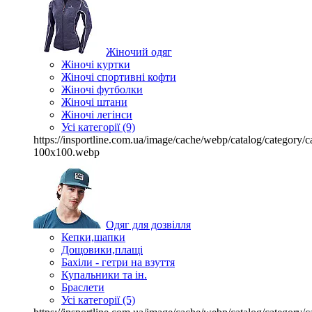
Жіночий одяг
Жіночі куртки
Жіночі спортивні кофти
Жіночі футболки
Жіночі штани
Жіночі легінси
Усі категорії (9)
https://insportline.com.ua/image/cache/webp/catalog/categor
100x100.webp
Одяг для дозвілля
Кепки,шапки
Дощовики,плащі
Бахіли - гетри на взуття
Купальники та ін.
Браслети
Усі категорії (5)