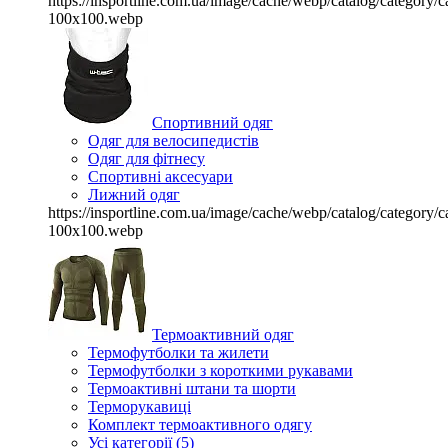
https://insportline.com.ua/image/cache/webp/catalog/categor
100x100.webp
Спортивний одяг
Одяг для велосипедистів
Одяг для фітнесу
Спортивні аксесуари
Лижний одяг
https://insportline.com.ua/image/cache/webp/catalog/categor
100x100.webp
Термоактивний одяг
Термофутболки та жилети
Термофутболки з короткими рукавами
Термоактивні штани та шорти
Терморукавиці
Комплект термоактивного одягу
Усі категорії (5)