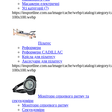
Масажери електричні
Усі категорії (7)
https://insportline.com.ua/image/cache/webp/catalog/categor
100x100.webp
Пілатес
Реформери
Реформери CADILLAC
Крісла для пілатесу
Аксесуари для пілатесу
https://insportline.com.ua/image/cache/webp/catalog/categor
100x100.webp
Монітори серцевого ритму та
секундоміри
Монітори серцевого ритму
Секундоміри