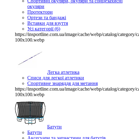
Спортивні окуляри, окуляри та сонцезахисні
окуляри
Протектори
Ортези та бандажі
Вставки для взуття
Усі категорії (6)
https://insportline.com.ua/image/cache/webp/catalog/categor
100x100.webp
Легка атлетика
Списи для легкої атлетики
Спортивне знаряддя для метання
https://insportline.com.ua/image/cache/webp/catalog/categor
100x100.webp
Батути
Батути
Аксесуари та запчастини для батутів