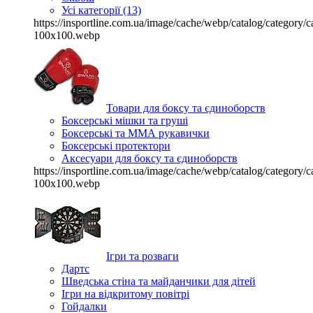
Усі категорії (13)
https://insportline.com.ua/image/cache/webp/catalog/categor
100x100.webp
Товари для боксу та єдиноборств
Боксерські мішки та груші
Боксерські та ММА рукавички
Боксерські протектори
Аксесуари для боксу та єдиноборств
https://insportline.com.ua/image/cache/webp/catalog/categor
100x100.webp
Ігри та розваги
Дартс
Шведська стіна та майданчики для дітей
Ігри на відкритому повітрі
Гойдалки