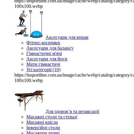
https://insportline.com.ua/image/cache/webp/catalog/categor
100x100.webp
Аксесуари для вправ
Фітнес-килимки
Аксесуари для балансу
Гімнастичні м'ячі
Аксесуари для йоги
Мати гімнастичі
Усі категорії (10)
https://insportline.com.ua/image/cache/webp/catalog/categor
100x100.webp
Для здоров’я та релаксації
Масажні столи та стільці
Масажні крісла
Інверсійні столи
Масажери ручні