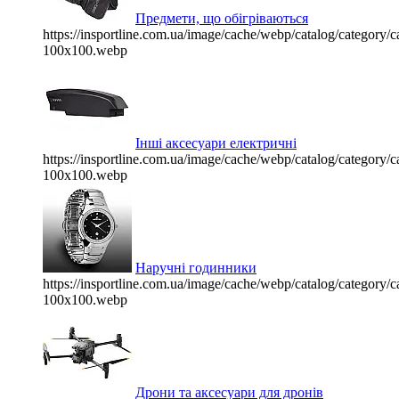
Предмети, що обігріваються
https://insportline.com.ua/image/cache/webp/catalog/categor
100x100.webp
Інші аксесуари електричні
https://insportline.com.ua/image/cache/webp/catalog/categor
100x100.webp
Наручні годинники
https://insportline.com.ua/image/cache/webp/catalog/categor
100x100.webp
Дрони та аксесуари для дронів