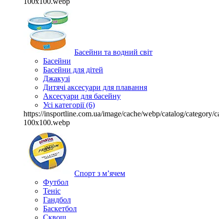
100x100.webp
Басейни та водний світ
Басейни
Басейни для дітей
Джакузі
Дитячі аксесуари для плавання
Аксесуари для басейну
Усі категорії (6)
https://insportline.com.ua/image/cache/webp/catalog/categor
100x100.webp
Спорт з м’ячем
Футбол
Теніс
Гандбол
Баскетбол
Сквош