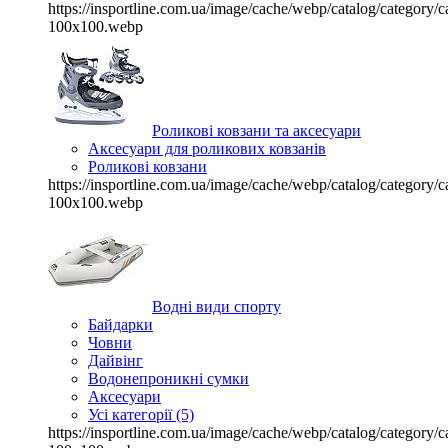
https://insportline.com.ua/image/cache/webp/catalog/categor
100x100.webp
Роликові ковзани та аксесуари
Аксесуари для роликових ковзанів
Роликові ковзани
https://insportline.com.ua/image/cache/webp/catalog/categor
100x100.webp
Водні види спорту
Байдарки
Човни
Дайвінг
Водонепроникні сумки
Аксесуари
Усі категорії (5)
https://insportline.com.ua/image/cache/webp/catalog/categor