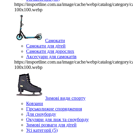
https://insportline.com.ua/image/cache/webp/catalog/categor
100x100.webp
Самокати
Самокати для дітей
Самокати для дорослих
Аксесуари для самокатів
https://insportline.com.ua/image/cache/webp/catalog/categor
100x100.webp
Зимові види спорту
Ковзани
Гірськолижне спорядження
Для сноуборду
Окуляри для лиж та сноуборду
Зимові розваги для дітей
Усі категорії (5)