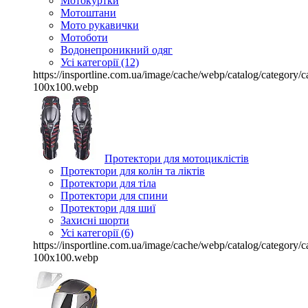
Мотокуртки
Мотоштани
Мото рукавички
Мотоботи
Водонепроникний одяг
Усі категорії (12)
https://insportline.com.ua/image/cache/webp/catalog/categor
100x100.webp
Протектори для мотоциклістів
Протектори для колін та ліктів
Протектори для тіла
Протектори для спини
Протектори для шиї
Захисні шорти
Усі категорії (6)
https://insportline.com.ua/image/cache/webp/catalog/categor
100x100.webp