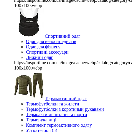
https://insportline.com.ua/image/cache/webp/catalog/categor
100x100.webp
Спортивний одяг
Одяг для велосипедистів
Одяг для фітнесу
Спортивні аксесуари
Лижний одяг
https://insportline.com.ua/image/cache/webp/catalog/categor
100x100.webp
Термоактивний одяг
Термофутболки та жилети
Термофутболки з короткими рукавами
Термоактивні штани та шорти
Терморукавиці
Комплект термоактивного одягу
Усі категорії (5)