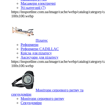
Масажери електричні
Усі категорії (7)
https://insportline.com.ua/image/cache/webp/catalog/categor
100x100.webp
Пілатес
Реформери
Реформери CADILLAC
Крісла для пілатесу
Аксесуари для пілатесу
https://insportline.com.ua/image/cache/webp/catalog/categor
100x100.webp
Монітори серцевого ритму та
секундоміри
Монітори серцевого ритму
Секундоміри