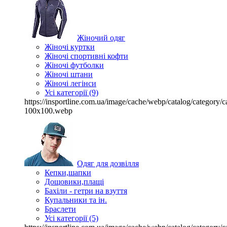
Жіночий одяг
Жіночі куртки
Жіночі спортивні кофти
Жіночі футболки
Жіночі штани
Жіночі легінси
Усі категорії (9)
https://insportline.com.ua/image/cache/webp/catalog/categor
100x100.webp
Одяг для дозвілля
Кепки,шапки
Дощовики,плащі
Бахіли - гетри на взуття
Купальники та ін.
Браслети
Усі категорії (5)