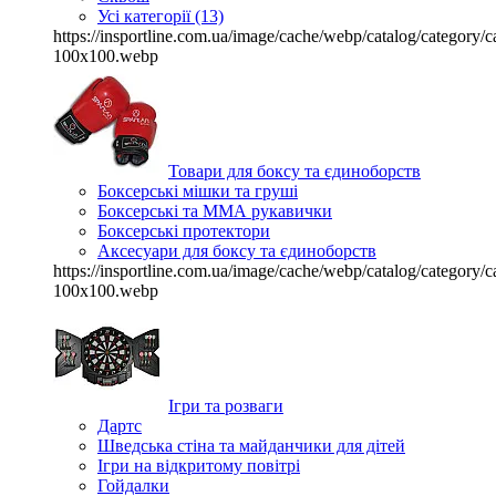
Усі категорії (13)
https://insportline.com.ua/image/cache/webp/catalog/categor
100x100.webp
Товари для боксу та єдиноборств
Боксерські мішки та груші
Боксерські та ММА рукавички
Боксерські протектори
Аксесуари для боксу та єдиноборств
https://insportline.com.ua/image/cache/webp/catalog/categor
100x100.webp
Ігри та розваги
Дартс
Шведська стіна та майданчики для дітей
Ігри на відкритому повітрі
Гойдалки