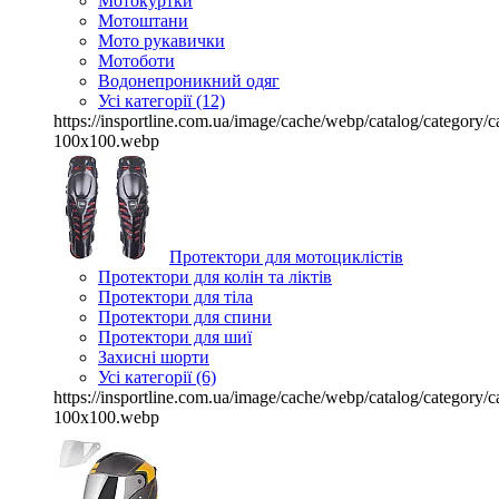
Мотокуртки
Мотоштани
Мото рукавички
Мотоботи
Водонепроникний одяг
Усі категорії (12)
https://insportline.com.ua/image/cache/webp/catalog/categor
100x100.webp
Протектори для мотоциклістів
Протектори для колін та ліктів
Протектори для тіла
Протектори для спини
Протектори для шиї
Захисні шорти
Усі категорії (6)
https://insportline.com.ua/image/cache/webp/catalog/categor
100x100.webp