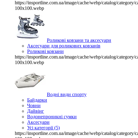
https://insportline.com.ua/image/cache/webp/catalog/categor
100x100.webp
Роликові ковзани та аксесуари
Аксесуари для роликових ковзанів
Роликові ковзани
https://insportline.com.ua/image/cache/webp/catalog/categor
100x100.webp
Водні види спорту
Байдарки
Човни
Дайвінг
Водонепроникні сумки
Аксесуари
Усі категорії (5)
https://insportline.com.ua/image/cache/webp/catalog/categor