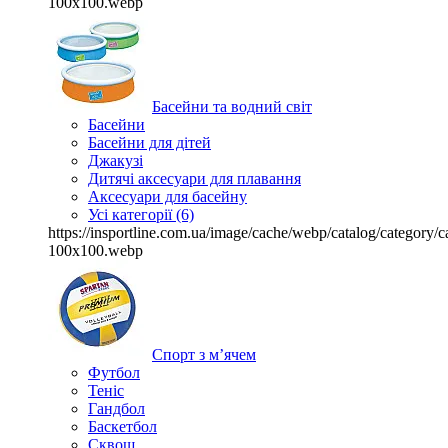
100x100.webp
Басейни та водний світ
Басейни
Басейни для дітей
Джакузі
Дитячі аксесуари для плавання
Аксесуари для басейну
Усі категорії (6)
https://insportline.com.ua/image/cache/webp/catalog/categor
100x100.webp
Спорт з м’ячем
Футбол
Теніс
Гандбол
Баскетбол
Сквош