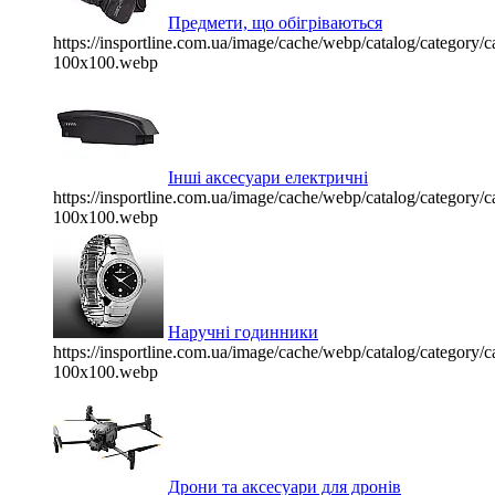
Предмети, що обігріваються
https://insportline.com.ua/image/cache/webp/catalog/categor
100x100.webp
Інші аксесуари електричні
https://insportline.com.ua/image/cache/webp/catalog/categor
100x100.webp
Наручні годинники
https://insportline.com.ua/image/cache/webp/catalog/categor
100x100.webp
Дрони та аксесуари для дронів