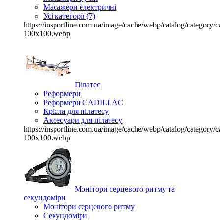
Масажери електричні
Усі категорії (7)
https://insportline.com.ua/image/cache/webp/catalog/categor
100x100.webp
Пілатес
Реформери
Реформери CADILLAC
Крісла для пілатесу
Аксесуари для пілатесу
https://insportline.com.ua/image/cache/webp/catalog/categor
100x100.webp
Монітори серцевого ритму та
секундоміри
Монітори серцевого ритму
Секундоміри