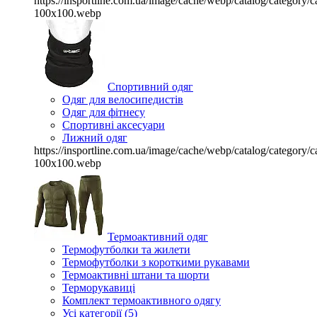
https://insportline.com.ua/image/cache/webp/catalog/categor
100x100.webp
Спортивний одяг
Одяг для велосипедистів
Одяг для фітнесу
Спортивні аксесуари
Лижний одяг
https://insportline.com.ua/image/cache/webp/catalog/categor
100x100.webp
Термоактивний одяг
Термофутболки та жилети
Термофутболки з короткими рукавами
Термоактивні штани та шорти
Терморукавиці
Комплект термоактивного одягу
Усі категорії (5)