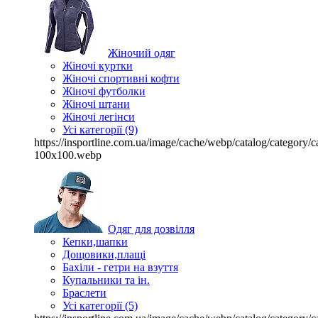
Жіночий одяг
Жіночі куртки
Жіночі спортивні кофти
Жіночі футболки
Жіночі штани
Жіночі легінси
Усі категорії (9)
https://insportline.com.ua/image/cache/webp/catalog/categor
100x100.webp
Одяг для дозвілля
Кепки,шапки
Дощовики,плащі
Бахіли - гетри на взуття
Купальники та ін.
Браслети
Усі категорії (5)