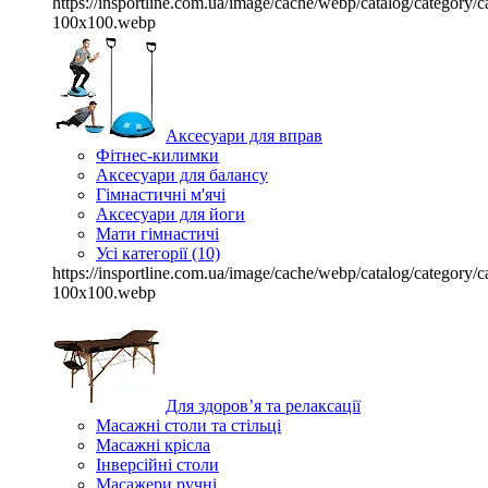
https://insportline.com.ua/image/cache/webp/catalog/categor
100x100.webp
Аксесуари для вправ
Фітнес-килимки
Аксесуари для балансу
Гімнастичні м'ячі
Аксесуари для йоги
Мати гімнастичі
Усі категорії (10)
https://insportline.com.ua/image/cache/webp/catalog/categor
100x100.webp
Для здоров’я та релаксації
Масажні столи та стільці
Масажні крісла
Інверсійні столи
Масажери ручні