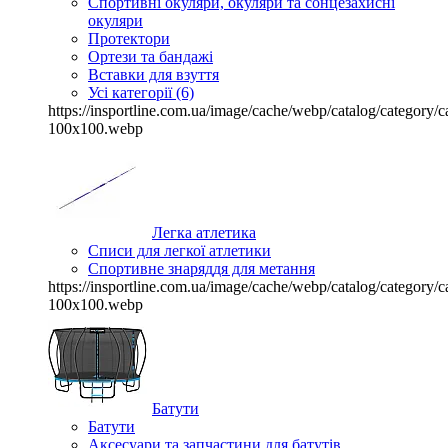
Спортивні окуляри, окуляри та сонцезахисні
окуляри
Протектори
Ортези та бандажі
Вставки для взуття
Усі категорії (6)
https://insportline.com.ua/image/cache/webp/catalog/categor
100x100.webp
Легка атлетика
Списи для легкої атлетики
Спортивне знаряддя для метання
https://insportline.com.ua/image/cache/webp/catalog/categor
100x100.webp
Батути
Батути
Аксесуари та запчастини для батутів