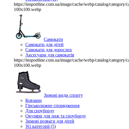
https://insportline.com.ua/image/cache/webp/catalog/categor
100x100.webp
Самокати
Самокати для дітей
Самокати для дорослих
Аксесуари для самокатів
https://insportline.com.ua/image/cache/webp/catalog/categor
100x100.webp
Зимові види спорту
Ковзани
Гірськолижне спорядження
Для сноуборду
Окуляри для лиж та сноуборду
Зимові розваги для дітей
Усі категорії (5)