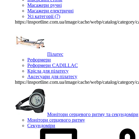
Масажери ручні
Масажери електричні
Усі категорії (7)
https://insportline.com.ua/image/cache/webp/catalog/catego
Пілатес
Реформери
Реформери CADILLAC
Крісла для пілатесу
Аксесуари для пілатесу
https://insportline.com.ua/image/cache/webp/catalog/catego
Монітори серцевого ритму та секундоміри
Монітори серцевого ритму
Секундоміри