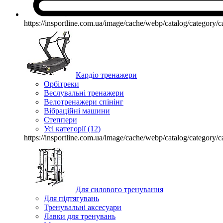
https://insportline.com.ua/image/cache/webp/catalog/catego
Кардіо тренажери
Орбітреки
Веслувальні тренажери
Велотренажери спінінг
Вібраційні машини
Степпери
Усі категорії (12)
https://insportline.com.ua/image/cache/webp/catalog/catego
Для силового тренування
Для підтягувань
Тренувальні аксесуари
Лавки для тренувань