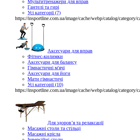
Мультитренажери для вправ
Гантелі та гирі
Усі категорії (7)
https://insportline.com.ua/image/cache/webp/catalog/catego
Аксесуари для вправ
Фітнес-килимки
Аксесуари для балансу
Гімнастичні м'ячі
Аксесуари для йоги
Мати гімнастичі
Усі категорії (10)
https://insportline.com.ua/image/cache/webp/catalog/catego
Для здоров’я та релаксації
Масажні столи та стільці
Масажні крісла
Інверсійні столи