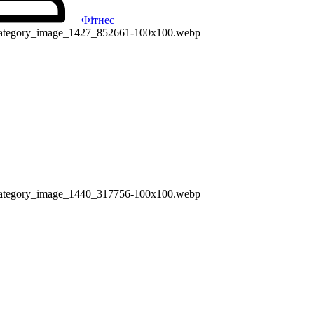
Фітнес
ry/category_image_1427_852661-100x100.webp
ry/category_image_1440_317756-100x100.webp