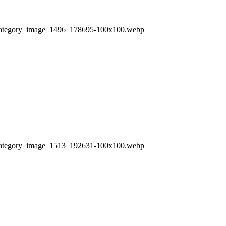
ry/category_image_1496_178695-100x100.webp
ry/category_image_1513_192631-100x100.webp