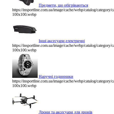
Предмети, що обігріваються
https://insportline.com.ua/image/cache/webp/catalog/categor
100x100.webp
Інші аксесуари електричні
https://insportline.com.ua/image/cache/webp/catalog/categor
100x100.webp
Наручні годинники
https://insportline.com.ua/image/cache/webp/catalog/categor
100x100.webp
Дрони та аксесуари для дронів