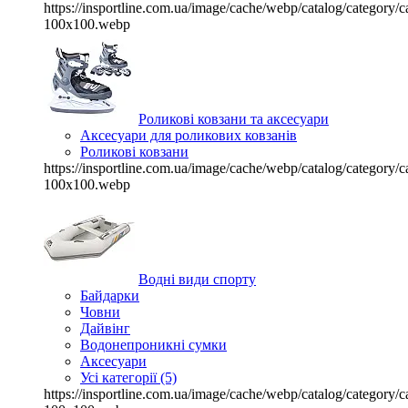
https://insportline.com.ua/image/cache/webp/catalog/categor
100x100.webp
Роликові ковзани та аксесуари
Аксесуари для роликових ковзанів
Роликові ковзани
https://insportline.com.ua/image/cache/webp/catalog/categor
100x100.webp
Водні види спорту
Байдарки
Човни
Дайвінг
Водонепроникні сумки
Аксесуари
Усі категорії (5)
https://insportline.com.ua/image/cache/webp/catalog/categor