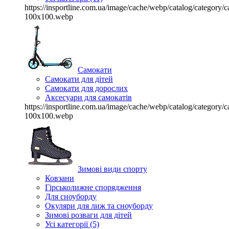
https://insportline.com.ua/image/cache/webp/catalog/categor
100x100.webp
Самокати
Самокати для дітей
Самокати для дорослих
Аксесуари для самокатів
https://insportline.com.ua/image/cache/webp/catalog/categor
100x100.webp
Зимові види спорту
Ковзани
Гірськолижне спорядження
Для сноуборду
Окуляри для лиж та сноуборду
Зимові розваги для дітей
Усі категорії (5)