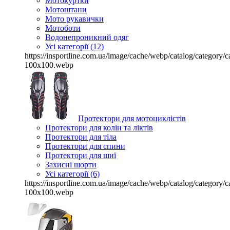
Мотокуртки
Мотоштани
Мото рукавички
Мотоботи
Водонепроникний одяг
Усі категорії (12)
https://insportline.com.ua/image/cache/webp/catalog/categor
100x100.webp
Протектори для мотоциклістів
Протектори для колін та ліктів
Протектори для тіла
Протектори для спини
Протектори для шиї
Захисні шорти
Усі категорії (6)
https://insportline.com.ua/image/cache/webp/catalog/categor
100x100.webp