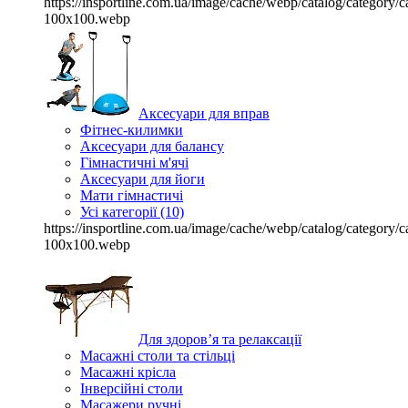
https://insportline.com.ua/image/cache/webp/catalog/categor
100x100.webp
Аксесуари для вправ
Фітнес-килимки
Аксесуари для балансу
Гімнастичні м'ячі
Аксесуари для йоги
Мати гімнастичі
Усі категорії (10)
https://insportline.com.ua/image/cache/webp/catalog/categor
100x100.webp
Для здоров’я та релаксації
Масажні столи та стільці
Масажні крісла
Інверсійні столи
Масажери ручні