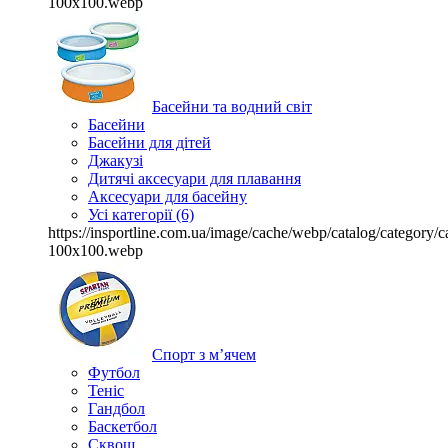
100x100.webp
Басейни та водний світ
Басейни
Басейни для дітей
Джакузі
Дитячі аксесуари для плавання
Аксесуари для басейну
Усі категорії (6)
https://insportline.com.ua/image/cache/webp/catalog/categor
100x100.webp
Спорт з м’ячем
Футбол
Теніс
Гандбол
Баскетбол
Сквош