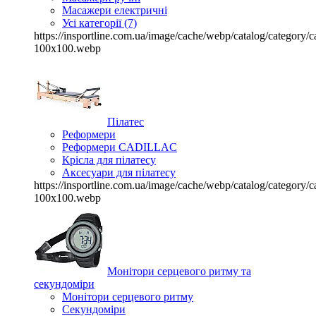
Масажери електричні
Усі категорії (7)
https://insportline.com.ua/image/cache/webp/catalog/categor
100x100.webp
Пілатес
Реформери
Реформери CADILLAC
Крісла для пілатесу
Аксесуари для пілатесу
https://insportline.com.ua/image/cache/webp/catalog/categor
100x100.webp
Монітори серцевого ритму та
секундоміри
Монітори серцевого ритму
Секундоміри