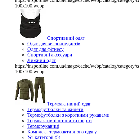
https://insportline.com.ua/image/cache/webp/catalog/categor
100x100.webp
Спортивний одяг
Одяг для велосипедистів
Одяг для фітнесу
Спортивні аксесуари
Лижний одяг
https://insportline.com.ua/image/cache/webp/catalog/categor
100x100.webp
Термоактивний одяг
Термофутболки та жилети
Термофутболки з короткими рукавами
Термоактивні штани та шорти
Терморукавиці
Комплект термоактивного одягу
Усі категорії (5)