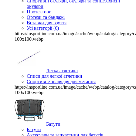
Спортивні окуляри, окуляри та сонцезахисні
окуляри
Протектори
Ортези та бандажі
Вставки для взуття
Усі категорії (6)
https://insportline.com.ua/image/cache/webp/catalog/categor
100x100.webp
Легка атлетика
Списи для легкої атлетики
Спортивне знаряддя для метання
https://insportline.com.ua/image/cache/webp/catalog/categor
100x100.webp
Батути
Батути
Аксесуари та запчастини для батутів