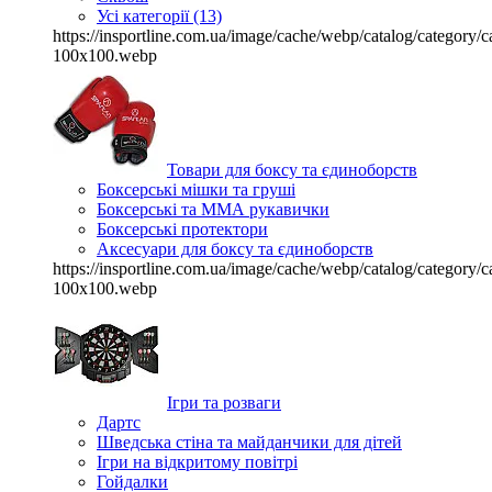
Усі категорії (13)
https://insportline.com.ua/image/cache/webp/catalog/categor
100x100.webp
Товари для боксу та єдиноборств
Боксерські мішки та груші
Боксерські та ММА рукавички
Боксерські протектори
Аксесуари для боксу та єдиноборств
https://insportline.com.ua/image/cache/webp/catalog/categor
100x100.webp
Ігри та розваги
Дартс
Шведська стіна та майданчики для дітей
Ігри на відкритому повітрі
Гойдалки