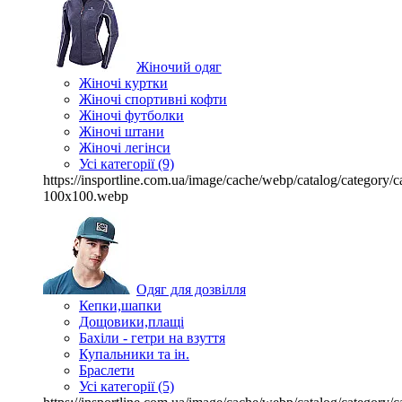
Жіночий одяг
Жіночі куртки
Жіночі спортивні кофти
Жіночі футболки
Жіночі штани
Жіночі легінси
Усі категорії (9)
https://insportline.com.ua/image/cache/webp/catalog/categor
100x100.webp
Одяг для дозвілля
Кепки,шапки
Дощовики,плащі
Бахіли - гетри на взуття
Купальники та ін.
Браслети
Усі категорії (5)