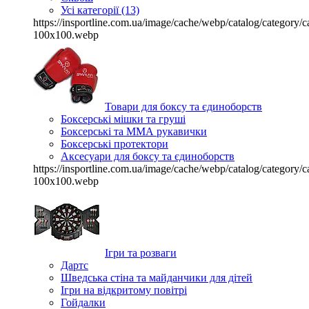
Усі категорії (13)
https://insportline.com.ua/image/cache/webp/catalog/categor
100x100.webp
Товари для боксу та єдиноборств
Боксерські мішки та груші
Боксерські та ММА рукавички
Боксерські протектори
Аксесуари для боксу та єдиноборств
https://insportline.com.ua/image/cache/webp/catalog/categor
100x100.webp
Ігри та розваги
Дартс
Шведська стіна та майданчики для дітей
Ігри на відкритому повітрі
Гойдалки