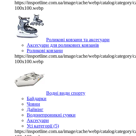
https://insportline.com.ua/image/cache/webp/catalog/categor
100x100.webp
Роликові ковзани та аксесуари
Аксесуари для роликових ковзанів
Роликові ковзани
https://insportline.com.ua/image/cache/webp/catalog/categor
100x100.webp
Водні види спорту
Байдарки
Човни
Дайвінг
Водонепроникні сумки
Аксесуари
Усі категорії (5)
https://insportline.com.ua/image/cache/webp/catalog/categor