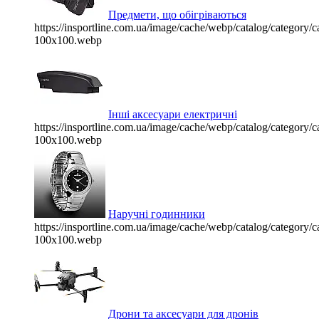
Предмети, що обігріваються
https://insportline.com.ua/image/cache/webp/catalog/categor
100x100.webp
Інші аксесуари електричні
https://insportline.com.ua/image/cache/webp/catalog/categor
100x100.webp
Наручні годинники
https://insportline.com.ua/image/cache/webp/catalog/categor
100x100.webp
Дрони та аксесуари для дронів