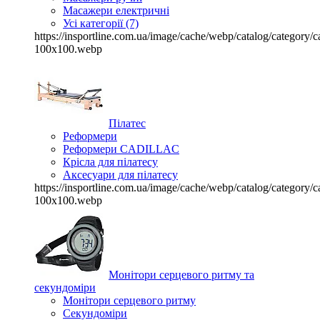
Масажери електричні
Усі категорії (7)
https://insportline.com.ua/image/cache/webp/catalog/categor
100x100.webp
Пілатес
Реформери
Реформери CADILLAC
Крісла для пілатесу
Аксесуари для пілатесу
https://insportline.com.ua/image/cache/webp/catalog/categor
100x100.webp
Монітори серцевого ритму та
секундоміри
Монітори серцевого ритму
Секундоміри