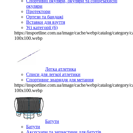
Спортивні окуляри, окуляри та сонцезахисні
окуляри
Протектори
Ортези та бандажі
Вставки для взуття
Усі категорії (6)
https://insportline.com.ua/image/cache/webp/catalog/categor
100x100.webp
Легка атлетика
Списи для легкої атлетики
Спортивне знаряддя для метання
https://insportline.com.ua/image/cache/webp/catalog/categor
100x100.webp
Батути
Батути
Аксесуари та запчастини для батутів