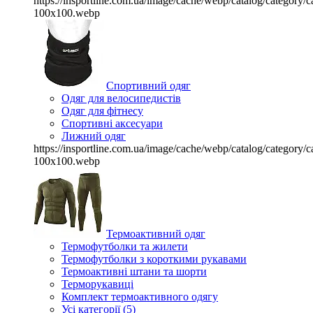
https://insportline.com.ua/image/cache/webp/catalog/categor
100x100.webp
Спортивний одяг
Одяг для велосипедистів
Одяг для фітнесу
Спортивні аксесуари
Лижний одяг
https://insportline.com.ua/image/cache/webp/catalog/categor
100x100.webp
Термоактивний одяг
Термофутболки та жилети
Термофутболки з короткими рукавами
Термоактивні штани та шорти
Терморукавиці
Комплект термоактивного одягу
Усі категорії (5)