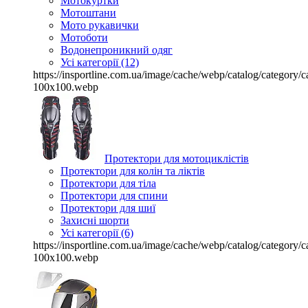
Мотокуртки
Мотоштани
Мото рукавички
Мотоботи
Водонепроникний одяг
Усі категорії (12)
https://insportline.com.ua/image/cache/webp/catalog/categor
100x100.webp
Протектори для мотоциклістів
Протектори для колін та ліктів
Протектори для тіла
Протектори для спини
Протектори для шиї
Захисні шорти
Усі категорії (6)
https://insportline.com.ua/image/cache/webp/catalog/categor
100x100.webp