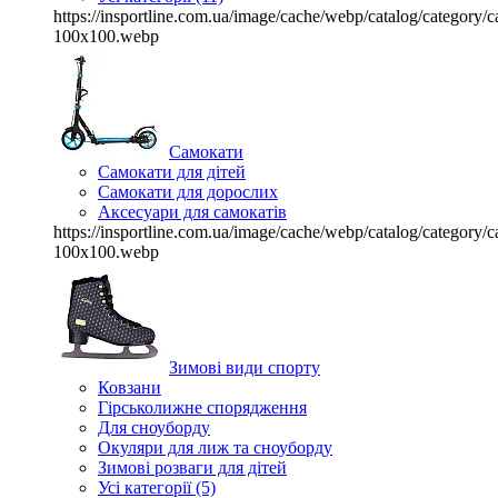
https://insportline.com.ua/image/cache/webp/catalog/categor
100x100.webp
Самокати
Самокати для дітей
Самокати для дорослих
Аксесуари для самокатів
https://insportline.com.ua/image/cache/webp/catalog/categor
100x100.webp
Зимові види спорту
Ковзани
Гірськолижне спорядження
Для сноуборду
Окуляри для лиж та сноуборду
Зимові розваги для дітей
Усі категорії (5)