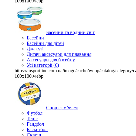
100x100.webp
Басейни та водний світ
Басейни
Басейни для дітей
Джакузі
Дитячі аксесуари для плавання
Аксесуари для басейну
Усі категорії (6)
https://insportline.com.ua/image/cache/webp/catalog/categor
100x100.webp
Спорт з м’ячем
Футбол
Теніс
Гандбол
Баскетбол
Сквош