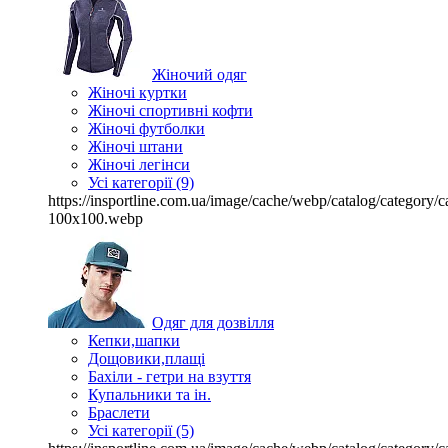
Жіночий одяг
Жіночі куртки
Жіночі спортивні кофти
Жіночі футболки
Жіночі штани
Жіночі легінси
Усі категорії (9)
https://insportline.com.ua/image/cache/webp/catalog/categor
100x100.webp
Одяг для дозвілля
Кепки,шапки
Дощовики,плащі
Бахіли - гетри на взуття
Купальники та ін.
Браслети
Усі категорії (5)