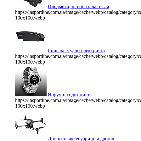
Предмети, що обігріваються
https://insportline.com.ua/image/cache/webp/catalog/categor
100x100.webp
Інші аксесуари електричні
https://insportline.com.ua/image/cache/webp/catalog/categor
100x100.webp
Наручні годинники
https://insportline.com.ua/image/cache/webp/catalog/categor
100x100.webp
Дрони та аксесуари для дронів