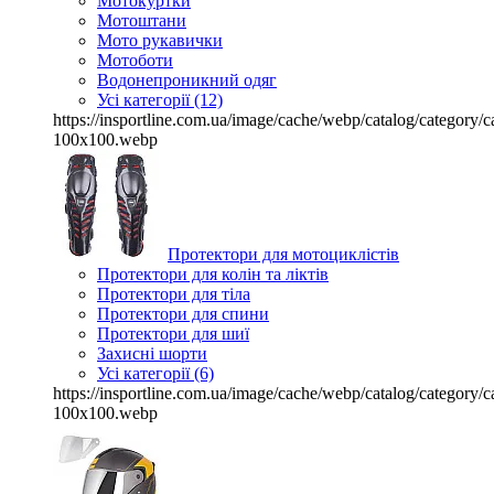
Мотокуртки
Мотоштани
Мото рукавички
Мотоботи
Водонепроникний одяг
Усі категорії (12)
https://insportline.com.ua/image/cache/webp/catalog/categor
100x100.webp
Протектори для мотоциклістів
Протектори для колін та ліктів
Протектори для тіла
Протектори для спини
Протектори для шиї
Захисні шорти
Усі категорії (6)
https://insportline.com.ua/image/cache/webp/catalog/categor
100x100.webp