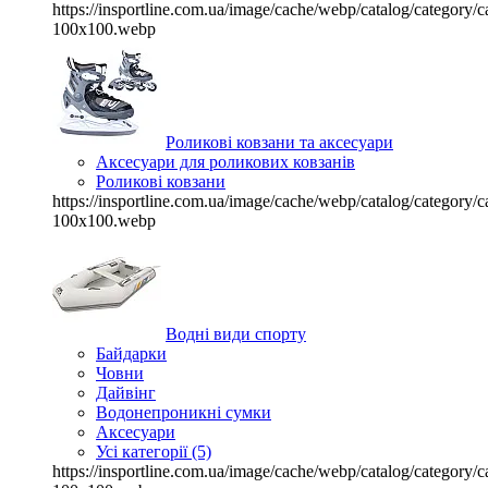
https://insportline.com.ua/image/cache/webp/catalog/categor
100x100.webp
Роликові ковзани та аксесуари
Аксесуари для роликових ковзанів
Роликові ковзани
https://insportline.com.ua/image/cache/webp/catalog/categor
100x100.webp
Водні види спорту
Байдарки
Човни
Дайвінг
Водонепроникні сумки
Аксесуари
Усі категорії (5)
https://insportline.com.ua/image/cache/webp/catalog/categor