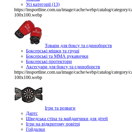
Усі категорії (13)
https://insportline.com.ua/image/cache/webp/catalog/categor
100x100.webp
Товари для боксу та єдиноборств
Боксерські мішки та груші
Боксерські та ММА рукавички
Боксерські протектори
Аксесуари для боксу та єдиноборств
https://insportline.com.ua/image/cache/webp/catalog/categor
100x100.webp
Ігри та розваги
Дартс
Шведська стіна та майданчики для дітей
Ігри на відкритому повітрі
Гойдалки