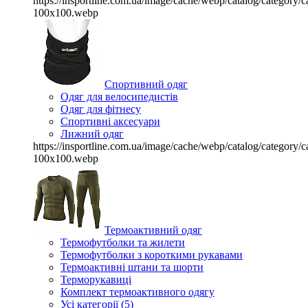
https://insportline.com.ua/image/cache/webp/catalog/categor
100x100.webp
Спортивний одяг
Одяг для велосипедистів
Одяг для фітнесу
Спортивні аксесуари
Лижний одяг
https://insportline.com.ua/image/cache/webp/catalog/categor
100x100.webp
Термоактивний одяг
Термофутболки та жилети
Термофутболки з короткими рукавами
Термоактивні штани та шорти
Терморукавиці
Комплект термоактивного одягу
Усі категорії (5)