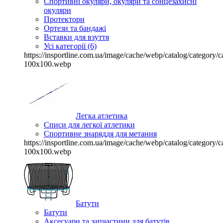
Спортивні окуляри, окуляри та сонцезахисні
окуляри
Протектори
Ортези та бандажі
Вставки для взуття
Усі категорії (6)
https://insportline.com.ua/image/cache/webp/catalog/categor
100x100.webp
Легка атлетика
Списи для легкої атлетики
Спортивне знаряддя для метання
https://insportline.com.ua/image/cache/webp/catalog/categor
100x100.webp
Батути
Батути
Аксесуари та запчастини для батутів