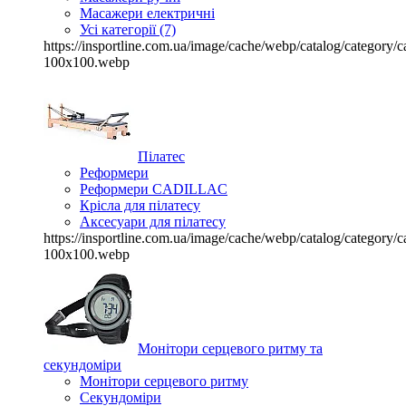
Масажери електричні
Усі категорії (7)
https://insportline.com.ua/image/cache/webp/catalog/categor
100x100.webp
Пілатес
Реформери
Реформери CADILLAC
Крісла для пілатесу
Аксесуари для пілатесу
https://insportline.com.ua/image/cache/webp/catalog/categor
100x100.webp
Монітори серцевого ритму та
секундоміри
Монітори серцевого ритму
Секундоміри