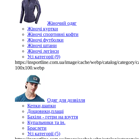
Жіночий одяг
Жіночі куртки
Жіночі спортивні кофти
Жіночі футболки
Жіночі штани
Жіночі легінси
Усі категорії (9)
https://insportline.com.ua/image/cache/webp/catalog/categor
100x100.webp
Одяг для дозвілля
Кепки,шапки
Дощовики,плащі
Бахіли - гетри на взуття
Купальники та ін.
Браслети
Усі категорії (5)