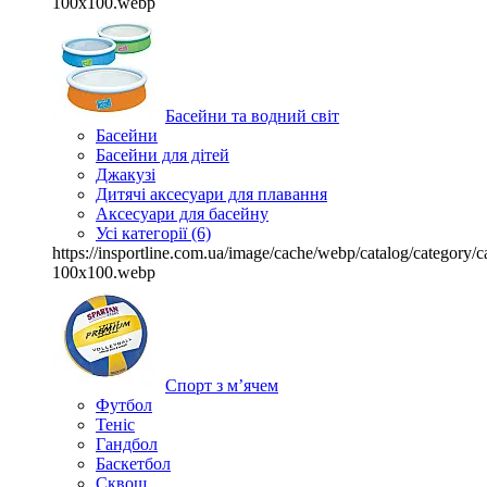
100x100.webp
Басейни та водний світ
Басейни
Басейни для дітей
Джакузі
Дитячі аксесуари для плавання
Аксесуари для басейну
Усі категорії (6)
https://insportline.com.ua/image/cache/webp/catalog/categor
100x100.webp
Спорт з м’ячем
Футбол
Теніс
Гандбол
Баскетбол
Сквош