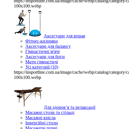
https://insportline.com.ua/image/cache/webp/catalog/categor
100x100.webp
Аксесуари для вправ
Фітнес-килимки
Аксесуари для балансу
Гімнастичні м'ячі
Аксесуари для йоги
Мати гімнастичі
Усі категорії (10)
https://insportline.com.ua/image/cache/webp/catalog/categor
100x100.webp
Для здоров’я та релаксації
Масажні столи та стільці
Масажні крісла
Інверсійні столи
Масажери ручні