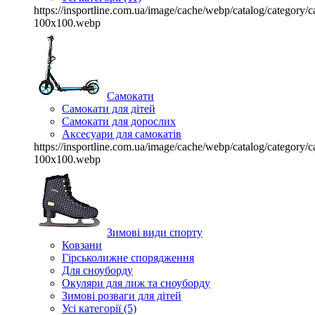
https://insportline.com.ua/image/cache/webp/catalog/categor
100x100.webp
Самокати
Самокати для дітей
Самокати для дорослих
Аксесуари для самокатів
https://insportline.com.ua/image/cache/webp/catalog/categor
100x100.webp
Зимові види спорту
Ковзани
Гірськолижне спорядження
Для сноуборду
Окуляри для лиж та сноуборду
Зимові розваги для дітей
Усі категорії (5)