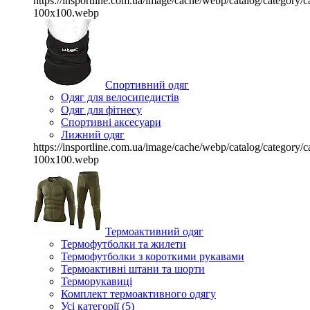
https://insportline.com.ua/image/cache/webp/catalog/categor
100x100.webp
Спортивний одяг
Одяг для велосипедистів
Одяг для фітнесу
Спортивні аксесуари
Лижний одяг
https://insportline.com.ua/image/cache/webp/catalog/categor
100x100.webp
Термоактивний одяг
Термофутболки та жилети
Термофутболки з короткими рукавами
Термоактивні штани та шорти
Терморукавиці
Комплект термоактивного одягу
Усі категорії (5)