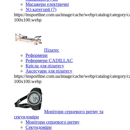
Масажери електричні
Усі категорії (7)
https://insportline.com.ua/image/cache/webp/catalog/categor
100x100.webp
Пілатес
Реформери
Реформери CADILLAC
Крісла для пілатесу
Аксесуари для пілатесу
https://insportline.com.ua/image/cache/webp/catalog/categor
100x100.webp
Монітори серцевого ритму та
секундоміри
Монітори серцевого ритму
Секундоміри