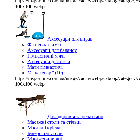
https://insportline.com.ua/image/cache/webp/catalog/categor
100x100.webp
Аксесуари для вправ
Фітнес-килимки
Аксесуари для балансу
Гімнастичні м'ячі
Аксесуари для йоги
Мати гімнастичі
Усі категорії (10)
https://insportline.com.ua/image/cache/webp/catalog/categor
100x100.webp
Для здоров’я та релаксації
Масажні столи та стільці
Масажні крісла
Інверсійні столи
Масажери ручні