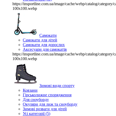
https://insportline.com.ua/image/cache/webp/catalog/categor
100x100.webp
Самокати
Самокати для дітей
Самокати для дорослих
Аксесуари для самокатів
https://insportline.com.ua/image/cache/webp/catalog/categor
100x100.webp
Зимові види спорту
Ковзани
Гірськолижне спорядження
Для сноуборду
Окуляри для лиж та сноуборду
Зимові розваги для дітей
Усі категорії (5)