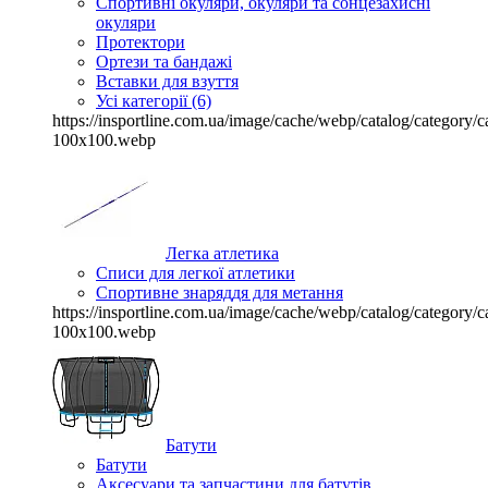
Спортивні окуляри, окуляри та сонцезахисні
окуляри
Протектори
Ортези та бандажі
Вставки для взуття
Усі категорії (6)
https://insportline.com.ua/image/cache/webp/catalog/categor
100x100.webp
Легка атлетика
Списи для легкої атлетики
Спортивне знаряддя для метання
https://insportline.com.ua/image/cache/webp/catalog/categor
100x100.webp
Батути
Батути
Аксесуари та запчастини для батутів