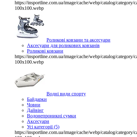
https://insportline.com.ua/image/cache/webp/catalog/categor
100x100.webp
Роликові ковзани та аксесуари
Аксесуари для роликових ковзанів
Роликові ковзани
https://insportline.com.ua/image/cache/webp/catalog/categor
100x100.webp
Водні види спорту
Байдарки
Човни
Дайвінг
Водонепроникні сумки
Аксесуари
Усі категорії (5)
https://insportline.com.ua/image/cache/webp/catalog/categor