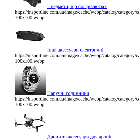
Предмети, що обігріваються
https://insportline.com.ua/image/cache/webp/catalog/categor
100x100.webp
Інші аксесуари електричні
https://insportline.com.ua/image/cache/webp/catalog/categor
100x100.webp
Наручні годинники
https://insportline.com.ua/image/cache/webp/catalog/categor
100x100.webp
Дрони та аксесуари для дронів