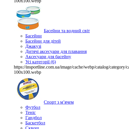
100x100.webp
Басейни та водний світ
Басейни
Басейни для дітей
Джакузі
Дитячі аксесуари для плавання
Аксесуари для басейну
Усі категорії (6)
https://insportline.com.ua/image/cache/webp/catalog/categor
100x100.webp
Спорт з м’ячем
Футбол
Теніс
Гандбол
Баскетбол
Сквош