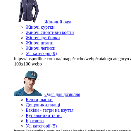
Жіночий одяг
Жіночі куртки
Жіночі спортивні кофти
Жіночі футболки
Жіночі штани
Жіночі легінси
Усі категорії (9)
https://insportline.com.ua/image/cache/webp/catalog/categor
100x100.webp
Одяг для дозвілля
Кепки,шапки
Дощовики,плащі
Бахіли - гетри на взуття
Купальники та ін.
Браслети
Усі категорії (5)