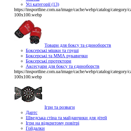
Усі категорії (13)
https://insportline.com.ua/image/cache/webp/catalog/categor
100x100.webp
Товари для боксу та єдиноборств
Боксерські мішки та груші
Боксерські та ММА рукавички
Боксерські протектори
Аксесуари для боксу та єдиноборств
https://insportline.com.ua/image/cache/webp/catalog/categor
100x100.webp
Ігри та розваги
Дартс
Шведська стіна та майданчики для дітей
Ігри на відкритому повітрі
Гойдалки