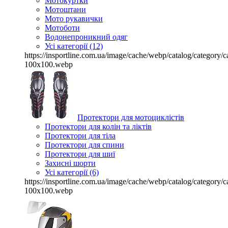
Мотокуртки
Мотоштани
Мото рукавички
Мотоботи
Водонепроникний одяг
Усі категорії (12)
https://insportline.com.ua/image/cache/webp/catalog/categor
100x100.webp
Протектори для мотоциклістів
Протектори для колін та ліктів
Протектори для тіла
Протектори для спини
Протектори для шиї
Захисні шорти
Усі категорії (6)
https://insportline.com.ua/image/cache/webp/catalog/categor
100x100.webp