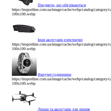
Предмети, що обігріваються
https://insportline.com.ua/image/cache/webp/catalog/categor
100x100.webp
Інші аксесуари електричні
https://insportline.com.ua/image/cache/webp/catalog/categor
100x100.webp
Наручні годинники
https://insportline.com.ua/image/cache/webp/catalog/categor
100x100.webp
Дрони та аксесуари для дронів