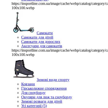
https://insportline.com.ua/image/cache/webp/catalog/categor
100x100.webp
Самокати
Самокати для дітей
Самокати для дорослих
Аксесуари для самокатів
https://insportline.com.ua/image/cache/webp/catalog/categor
100x100.webp
Зимові види спорту
Ковзани
Гірськолижне спорядження
Для сноуборду
Окуляри для лиж та сноуборду
Зимові розваги для дітей
Усі категорії (5)