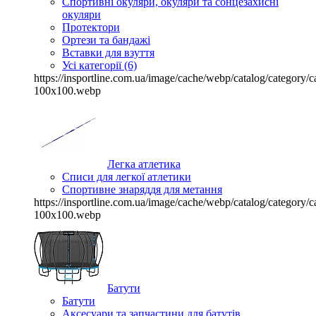
Спортивні окуляри, окуляри та сонцезахисні
окуляри
Протектори
Ортези та бандажі
Вставки для взуття
Усі категорії (6)
https://insportline.com.ua/image/cache/webp/catalog/categor
100x100.webp
Легка атлетика
Списи для легкої атлетики
Спортивне знаряддя для метання
https://insportline.com.ua/image/cache/webp/catalog/categor
100x100.webp
Батути
Батути
Аксесуари та запчастини для батутів