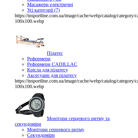
Масажери електричні
Усі категорії (7)
https://insportline.com.ua/image/cache/webp/catalog/categor
100x100.webp
Пілатес
Реформери
Реформери CADILLAC
Крісла для пілатесу
Аксесуари для пілатесу
https://insportline.com.ua/image/cache/webp/catalog/categor
100x100.webp
Монітори серцевого ритму та
секундоміри
Монітори серцевого ритму
Секундоміри