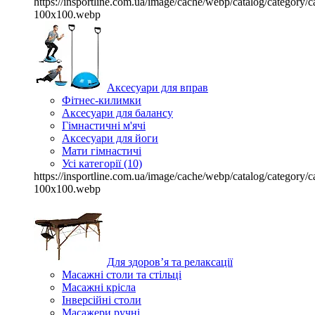
https://insportline.com.ua/image/cache/webp/catalog/categor
100x100.webp
Аксесуари для вправ
Фітнес-килимки
Аксесуари для балансу
Гімнастичні м'ячі
Аксесуари для йоги
Мати гімнастичі
Усі категорії (10)
https://insportline.com.ua/image/cache/webp/catalog/categor
100x100.webp
Для здоров’я та релаксації
Масажні столи та стільці
Масажні крісла
Інверсійні столи
Масажери ручні