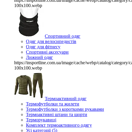
https://insportline.com.ua/image/cache/webp/catalog/categor
100x100.webp
Спортивний одяг
Одяг для велосипедистів
Одяг для фітнесу
Спортивні аксесуари
Лижний одяг
https://insportline.com.ua/image/cache/webp/catalog/categor
100x100.webp
Термоактивний одяг
Термофутболки та жилети
Термофутболки з короткими рукавами
Термоактивні штани та шорти
Терморукавиці
Комплект термоактивного одягу
Усі категорії (5)