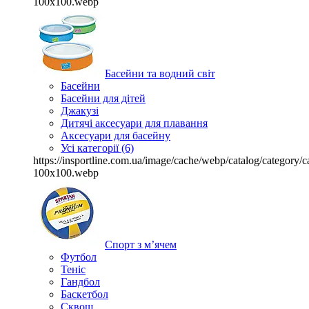
100x100.webp
Басейни та водний світ
Басейни
Басейни для дітей
Джакузі
Дитячі аксесуари для плавання
Аксесуари для басейну
Усі категорії (6)
https://insportline.com.ua/image/cache/webp/catalog/categor
100x100.webp
Спорт з м’ячем
Футбол
Теніс
Гандбол
Баскетбол
Сквош