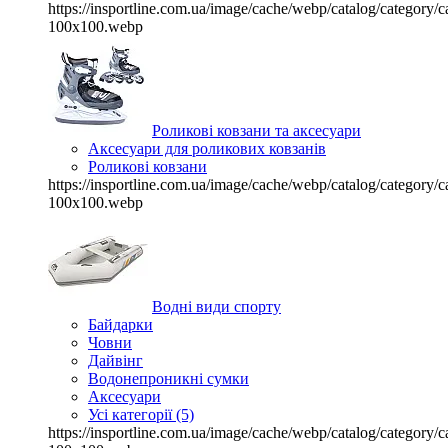
https://insportline.com.ua/image/cache/webp/catalog/categor
100x100.webp
Роликові ковзани та аксесуари
Аксесуари для роликових ковзанів
Роликові ковзани
https://insportline.com.ua/image/cache/webp/catalog/categor
100x100.webp
Водні види спорту
Байдарки
Човни
Дайвінг
Водонепроникні сумки
Аксесуари
Усі категорії (5)
https://insportline.com.ua/image/cache/webp/catalog/categor