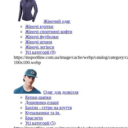
Жіночий одяг
Жіночі куртки
Жіночі спортивні кофти
Жіночі футболки
Жіночі штани
Жіночі легінси
Усі категорії (9)
https://insportline.com.ua/image/cache/webp/catalog/categor
100x100.webp
Одяг для дозвілля
Кепки,шапки
Дощовики,плащі
Бахіли - гетри на взуття
Купальники та ін.
Браслети
Усі категорії (5)