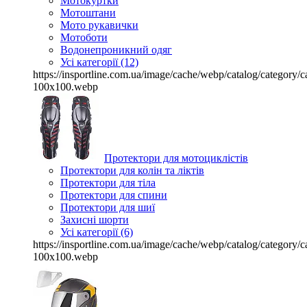
Мотокуртки
Мотоштани
Мото рукавички
Мотоботи
Водонепроникний одяг
Усі категорії (12)
https://insportline.com.ua/image/cache/webp/catalog/categor
100x100.webp
Протектори для мотоциклістів
Протектори для колін та ліктів
Протектори для тіла
Протектори для спини
Протектори для шиї
Захисні шорти
Усі категорії (6)
https://insportline.com.ua/image/cache/webp/catalog/categor
100x100.webp