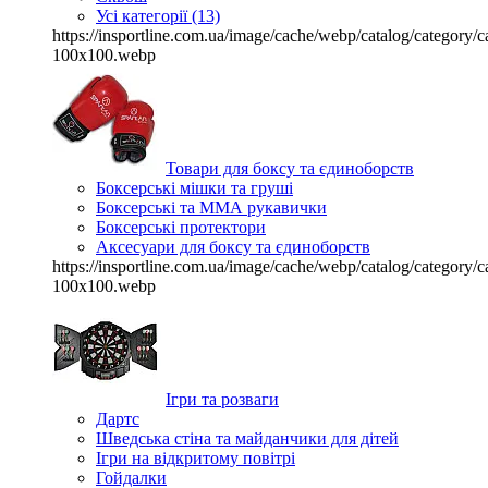
Усі категорії (13)
https://insportline.com.ua/image/cache/webp/catalog/categor
100x100.webp
Товари для боксу та єдиноборств
Боксерські мішки та груші
Боксерські та ММА рукавички
Боксерські протектори
Аксесуари для боксу та єдиноборств
https://insportline.com.ua/image/cache/webp/catalog/categor
100x100.webp
Ігри та розваги
Дартс
Шведська стіна та майданчики для дітей
Ігри на відкритому повітрі
Гойдалки