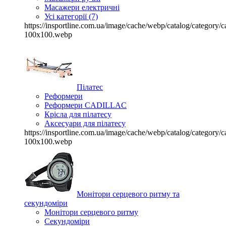
Масажери електричні
Усі категорії (7)
https://insportline.com.ua/image/cache/webp/catalog/categor
100x100.webp
Пілатес
Реформери
Реформери CADILLAC
Крісла для пілатесу
Аксесуари для пілатесу
https://insportline.com.ua/image/cache/webp/catalog/categor
100x100.webp
Монітори серцевого ритму та
секундоміри
Монітори серцевого ритму
Секундоміри