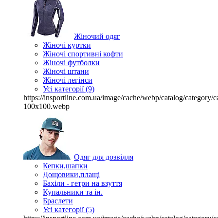
Жіночий одяг
Жіночі куртки
Жіночі спортивні кофти
Жіночі футболки
Жіночі штани
Жіночі легінси
Усі категорії (9)
https://insportline.com.ua/image/cache/webp/catalog/categor
100x100.webp
Одяг для дозвілля
Кепки,шапки
Дощовики,плащі
Бахіли - гетри на взуття
Купальники та ін.
Браслети
Усі категорії (5)