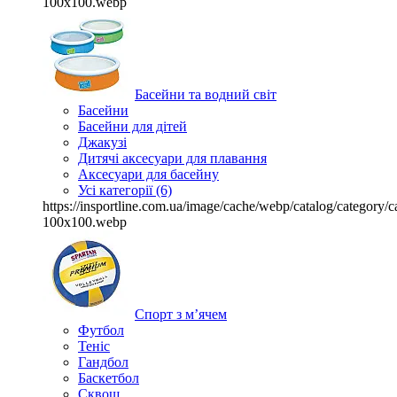
100x100.webp
Басейни та водний світ
Басейни
Басейни для дітей
Джакузі
Дитячі аксесуари для плавання
Аксесуари для басейну
Усі категорії (6)
https://insportline.com.ua/image/cache/webp/catalog/categor
100x100.webp
Спорт з м’ячем
Футбол
Теніс
Гандбол
Баскетбол
Сквош