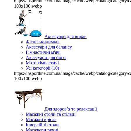
https://insportline.com.ua/image/cache/webp/catalog/categor
100x100.webp
Аксесуари для вправ
Фітнес-килимки
Аксесуари для балансу
Гімнастичні м'ячі
Аксесуари для йоги
Мати гімнастичі
Усі категорії (10)
https://insportline.com.ua/image/cache/webp/catalog/categor
100x100.webp
Для здоров’я та релаксації
Масажні столи та стільці
Масажні крісла
Інверсійні столи
Масажери ручні