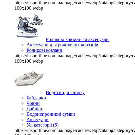
https://insportline.com.ua/image/cache/webp/catalog/categor
100x100.webp
Роликові ковзани та аксесуари
Аксесуари для роликових ковзанів
Роликові ковзани
https://insportline.com.ua/image/cache/webp/catalog/categor
100x100.webp
Водні види спорту
Байдарки
Човни
Дайвінг
Водонепроникні сумки
Аксесуари
Усі категорії (5)
https://insportline.com.ua/image/cache/webp/catalog/categor