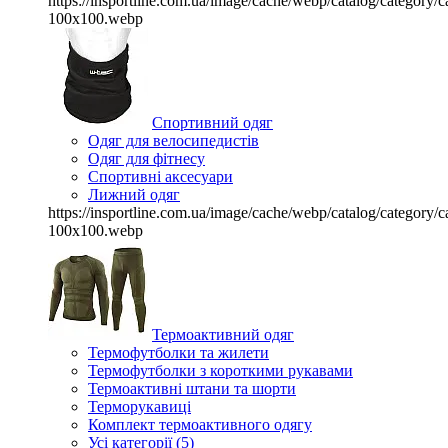
https://insportline.com.ua/image/cache/webp/catalog/categor
100x100.webp
Спортивний одяг
Одяг для велосипедистів
Одяг для фітнесу
Спортивні аксесуари
Лижний одяг
https://insportline.com.ua/image/cache/webp/catalog/categor
100x100.webp
Термоактивний одяг
Термофутболки та жилети
Термофутболки з короткими рукавами
Термоактивні штани та шорти
Терморукавиці
Комплект термоактивного одягу
Усі категорії (5)