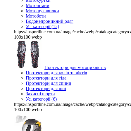
Мотокуртки
Мотоштани
Мото рукавички
Мотоботи
Водонепроникний одяг
Усі категорії (12)
https://insportline.com.ua/image/cache/webp/catalog/categor
100x100.webp
Протектори для мотоциклістів
Протектори для колін та ліктів
Протектори для тіла
Протектори для спини
Протектори для шиї
Захисні шорти
Усі категорії (6)
https://insportline.com.ua/image/cache/webp/catalog/categor
100x100.webp