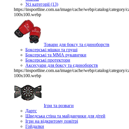
Усі категорії (13)
https://insportline.com.ua/image/cache/webp/catalog/categor
100x100.webp
Товари для боксу та єдиноборств
Боксерські мішки та груші
Боксерські та ММА рукавички
Боксерські протектори
Аксесуари для боксу та єдиноборств
https://insportline.com.ua/image/cache/webp/catalog/categor
100x100.webp
Ігри та розваги
Дартс
Шведська стіна та майданчики для дітей
Ігри на відкритому повітрі
Гойдалки