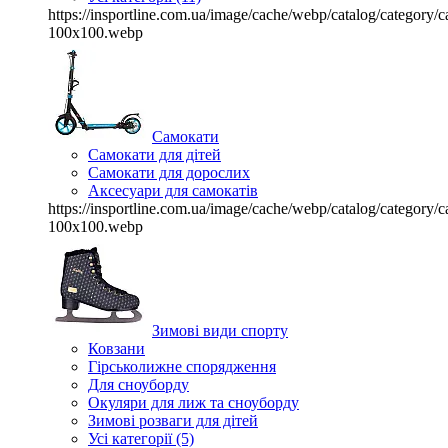
https://insportline.com.ua/image/cache/webp/catalog/categor
100x100.webp
Самокати
Самокати для дітей
Самокати для дорослих
Аксесуари для самокатів
https://insportline.com.ua/image/cache/webp/catalog/categor
100x100.webp
Зимові види спорту
Ковзани
Гірськолижне спорядження
Для сноуборду
Окуляри для лиж та сноуборду
Зимові розваги для дітей
Усі категорії (5)