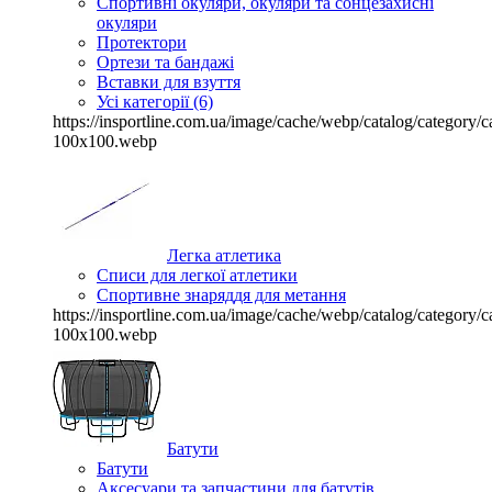
Спортивні окуляри, окуляри та сонцезахисні
окуляри
Протектори
Ортези та бандажі
Вставки для взуття
Усі категорії (6)
https://insportline.com.ua/image/cache/webp/catalog/categor
100x100.webp
Легка атлетика
Списи для легкої атлетики
Спортивне знаряддя для метання
https://insportline.com.ua/image/cache/webp/catalog/categor
100x100.webp
Батути
Батути
Аксесуари та запчастини для батутів