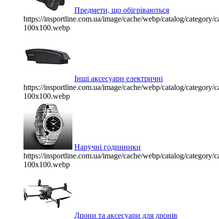
Предмети, що обігріваються
https://insportline.com.ua/image/cache/webp/catalog/categor
100x100.webp
Інші аксесуари електричні
https://insportline.com.ua/image/cache/webp/catalog/categor
100x100.webp
Наручні годинники
https://insportline.com.ua/image/cache/webp/catalog/categor
100x100.webp
Дрони та аксесуари для дронів