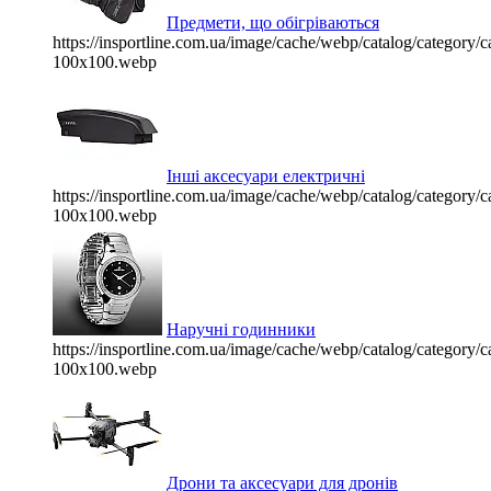
Предмети, що обігріваються
https://insportline.com.ua/image/cache/webp/catalog/categor
100x100.webp
Інші аксесуари електричні
https://insportline.com.ua/image/cache/webp/catalog/categor
100x100.webp
Наручні годинники
https://insportline.com.ua/image/cache/webp/catalog/categor
100x100.webp
Дрони та аксесуари для дронів