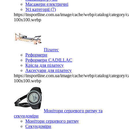
Масажери електричні
Усі категорії (7)
https://insportline.com.ua/image/cache/webp/catalog/categor
100x100.webp
Пілатес
Реформери
Реформери CADILLAC
Крісла для пілатесу
Аксесуари для пілатесу
https://insportline.com.ua/image/cache/webp/catalog/categor
100x100.webp
Монітори серцевого ритму та
секундоміри
Монітори серцевого ритму
Секундоміри