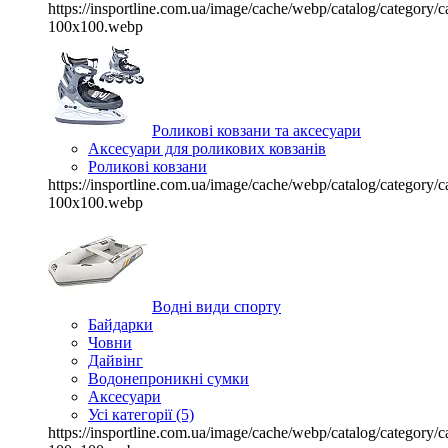
https://insportline.com.ua/image/cache/webp/catalog/categor
100x100.webp
Роликові ковзани та аксесуари
Аксесуари для роликових ковзанів
Роликові ковзани
https://insportline.com.ua/image/cache/webp/catalog/categor
100x100.webp
Водні види спорту
Байдарки
Човни
Дайвінг
Водонепроникні сумки
Аксесуари
Усі категорії (5)
https://insportline.com.ua/image/cache/webp/catalog/categor