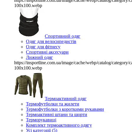
https://insportline.com.ua/image/cache/webp/catalog/categor
100x100.webp
Спортивний одяг
Одяг для велосипедистів
Одяг для фітнесу
Спортивні аксесуари
Лижний одяг
https://insportline.com.ua/image/cache/webp/catalog/categor
100x100.webp
Термоактивний одяг
Термофутболки та жилети
Термофутболки з короткими рукавами
Термоактивні штани та шорти
Терморукавиці
Комплект термоактивного одягу
Усі категорії (5)