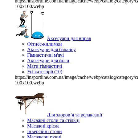
https://insportline.com.ua/image/cache/webp/catalog/categor
100x100.webp
Аксесуари для вправ
Фітнес-килимки
Аксесуари для балансу
Гімнастичні м'ячі
Аксесуари для йоги
Мати гімнастичі
Усі категорії (10)
https://insportline.com.ua/image/cache/webp/catalog/categor
100x100.webp
Для здоров’я та релаксації
Масажні столи та стільці
Масажні крісла
Інверсійні столи
Масажери ручні