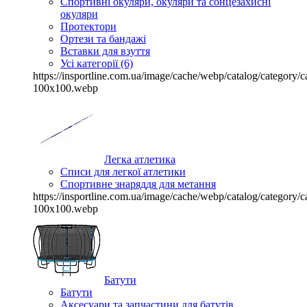
Спортивні окуляри, окуляри та сонцезахисні
окуляри
Протектори
Ортези та бандажі
Вставки для взуття
Усі категорії (6)
https://insportline.com.ua/image/cache/webp/catalog/categor
100x100.webp
Легка атлетика
Списи для легкої атлетики
Спортивне знаряддя для метання
https://insportline.com.ua/image/cache/webp/catalog/categor
100x100.webp
Батути
Батути
Аксесуари та запчастини для батутів