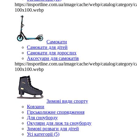
https://insportline.com.ua/image/cache/webp/catalog/categor
100x100.webp
Самокати
Самокати для дітей
Самокати для дорослих
Аксесуари для самокатів
https://insportline.com.ua/image/cache/webp/catalog/categor
100x100.webp
Зимові види спорту
Ковзани
Гірськолижне спорядження
Для сноуборду
Окуляри для лиж та сноуборду
Зимові розваги для дітей
Усі категорії (5)