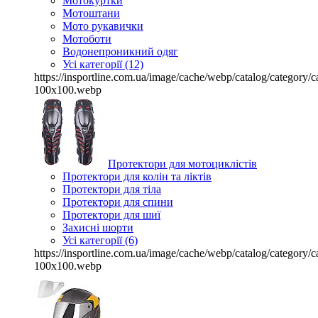
Мотокуртки
Мотоштани
Мото рукавички
Мотоботи
Водонепроникний одяг
Усі категорії (12)
https://insportline.com.ua/image/cache/webp/catalog/categor
100x100.webp
Протектори для мотоциклістів
Протектори для колін та ліктів
Протектори для тіла
Протектори для спини
Протектори для шиї
Захисні шорти
Усі категорії (6)
https://insportline.com.ua/image/cache/webp/catalog/categor
100x100.webp