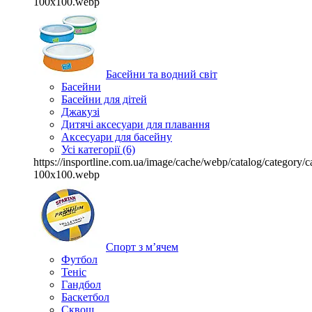
100x100.webp
Басейни та водний світ
Басейни
Басейни для дітей
Джакузі
Дитячі аксесуари для плавання
Аксесуари для басейну
Усі категорії (6)
https://insportline.com.ua/image/cache/webp/catalog/categor
100x100.webp
Спорт з м’ячем
Футбол
Теніс
Гандбол
Баскетбол
Сквош