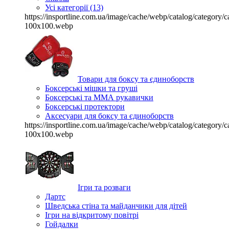
Усі категорії (13)
https://insportline.com.ua/image/cache/webp/catalog/categor
100x100.webp
Товари для боксу та єдиноборств
Боксерські мішки та груші
Боксерські та ММА рукавички
Боксерські протектори
Аксесуари для боксу та єдиноборств
https://insportline.com.ua/image/cache/webp/catalog/categor
100x100.webp
Ігри та розваги
Дартс
Шведська стіна та майданчики для дітей
Ігри на відкритому повітрі
Гойдалки