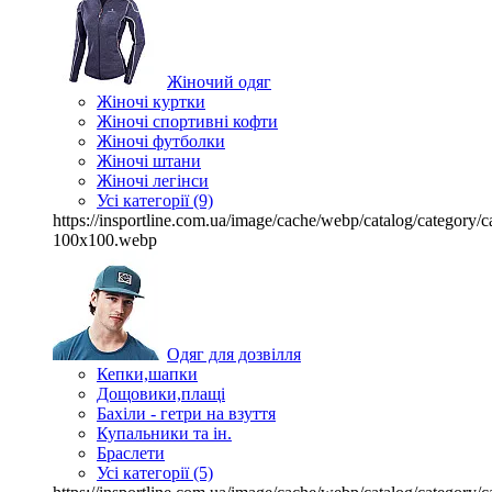
Жіночий одяг
Жіночі куртки
Жіночі спортивні кофти
Жіночі футболки
Жіночі штани
Жіночі легінси
Усі категорії (9)
https://insportline.com.ua/image/cache/webp/catalog/categor
100x100.webp
Одяг для дозвілля
Кепки,шапки
Дощовики,плащі
Бахіли - гетри на взуття
Купальники та ін.
Браслети
Усі категорії (5)