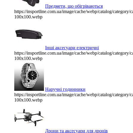
Предмети, що обігріваються
https://insportline.com.ua/image/cache/webp/catalog/categor
100x100.webp
Інші аксесуари електричні
https://insportline.com.ua/image/cache/webp/catalog/categor
100x100.webp
Наручні годинники
https://insportline.com.ua/image/cache/webp/catalog/categor
100x100.webp
Дрони та аксесуари для дронів