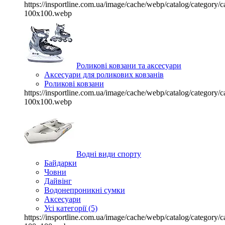
https://insportline.com.ua/image/cache/webp/catalog/categor
100x100.webp
Роликові ковзани та аксесуари
Аксесуари для роликових ковзанів
Роликові ковзани
https://insportline.com.ua/image/cache/webp/catalog/categor
100x100.webp
Водні види спорту
Байдарки
Човни
Дайвінг
Водонепроникні сумки
Аксесуари
Усі категорії (5)
https://insportline.com.ua/image/cache/webp/catalog/categor