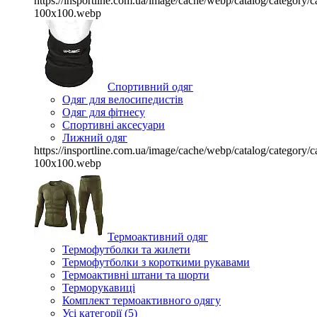
https://insportline.com.ua/image/cache/webp/catalog/categor
100x100.webp
Спортивний одяг
Одяг для велосипедистів
Одяг для фітнесу
Спортивні аксесуари
Лижний одяг
https://insportline.com.ua/image/cache/webp/catalog/categor
100x100.webp
Термоактивний одяг
Термофутболки та жилети
Термофутболки з короткими рукавами
Термоактивні штани та шорти
Терморукавиці
Комплект термоактивного одягу
Усі категорії (5)