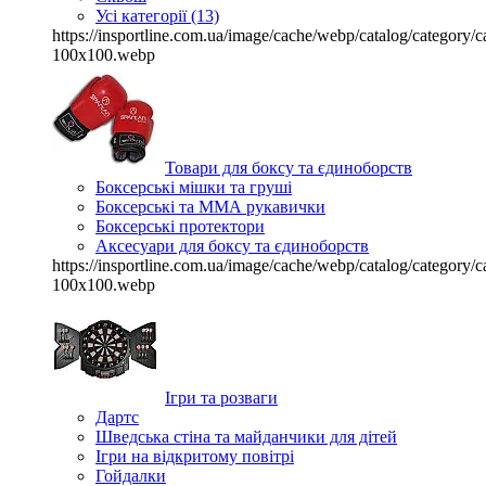
Усі категорії (13)
https://insportline.com.ua/image/cache/webp/catalog/categor
100x100.webp
Товари для боксу та єдиноборств
Боксерські мішки та груші
Боксерські та ММА рукавички
Боксерські протектори
Аксесуари для боксу та єдиноборств
https://insportline.com.ua/image/cache/webp/catalog/categor
100x100.webp
Ігри та розваги
Дартс
Шведська стіна та майданчики для дітей
Ігри на відкритому повітрі
Гойдалки