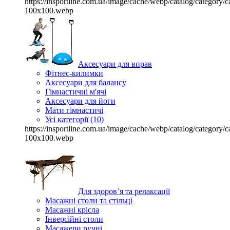
https://insportline.com.ua/image/cache/webp/catalog/categor
100x100.webp
Аксесуари для вправ
Фітнес-килимки
Аксесуари для балансу
Гімнастичні м'ячі
Аксесуари для йоги
Мати гімнастичі
Усі категорії (10)
https://insportline.com.ua/image/cache/webp/catalog/categor
100x100.webp
Для здоров’я та релаксації
Масажні столи та стільці
Масажні крісла
Інверсійні столи
Масажери ручні