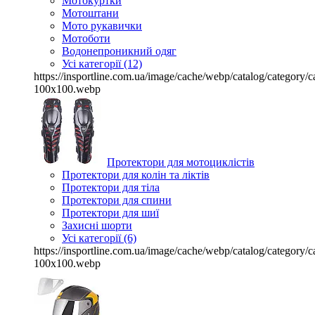
Мотокуртки
Мотоштани
Мото рукавички
Мотоботи
Водонепроникний одяг
Усі категорії (12)
https://insportline.com.ua/image/cache/webp/catalog/categor
100x100.webp
Протектори для мотоциклістів
Протектори для колін та ліктів
Протектори для тіла
Протектори для спини
Протектори для шиї
Захисні шорти
Усі категорії (6)
https://insportline.com.ua/image/cache/webp/catalog/categor
100x100.webp