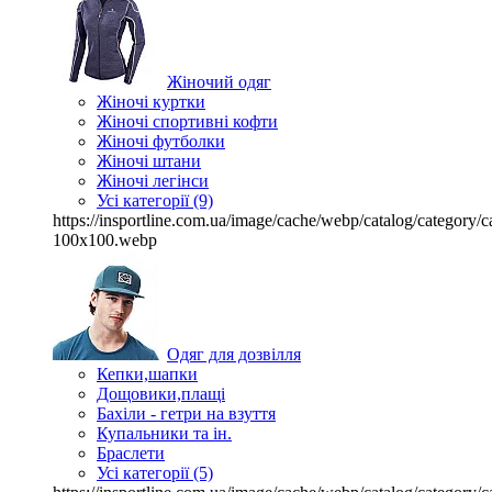
Жіночий одяг
Жіночі куртки
Жіночі спортивні кофти
Жіночі футболки
Жіночі штани
Жіночі легінси
Усі категорії (9)
https://insportline.com.ua/image/cache/webp/catalog/categor
100x100.webp
Одяг для дозвілля
Кепки,шапки
Дощовики,плащі
Бахіли - гетри на взуття
Купальники та ін.
Браслети
Усі категорії (5)