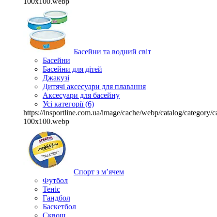
100x100.webp
Басейни та водний світ
Басейни
Басейни для дітей
Джакузі
Дитячі аксесуари для плавання
Аксесуари для басейну
Усі категорії (6)
https://insportline.com.ua/image/cache/webp/catalog/categor
100x100.webp
Спорт з м’ячем
Футбол
Теніс
Гандбол
Баскетбол
Сквош