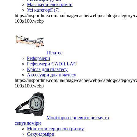
Масажери електричні
Усі категорії (7)
https://insportline.com.ua/image/cache/webp/catalog/categor
100x100.webp
Пілатес
Реформери
Реформери CADILLAC
Крісла для пілатесу
Аксесуари для пілатесу
https://insportline.com.ua/image/cache/webp/catalog/categor
100x100.webp
Монітори серцевого ритму та
секундоміри
Монітори серцевого ритму
Секундоміри