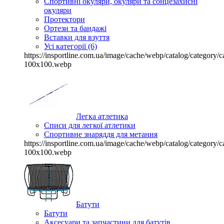
Спортивні окуляри, окуляри та сонцезахисні
окуляри
Протектори
Ортези та бандажі
Вставки для взуття
Усі категорії (6)
https://insportline.com.ua/image/cache/webp/catalog/categor
100x100.webp
Легка атлетика
Списи для легкої атлетики
Спортивне знаряддя для метання
https://insportline.com.ua/image/cache/webp/catalog/categor
100x100.webp
Батути
Батути
Аксесуари та запчастини для батутів