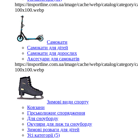
https://insportline.com.ua/image/cache/webp/catalog/categor
100x100.webp
Самокати
Самокати для дітей
Самокати для дорослих
Аксесуари для самокатів
https://insportline.com.ua/image/cache/webp/catalog/categor
100x100.webp
Зимові види спорту
Ковзани
Гірськолижне спорядження
Для сноуборду
Окуляри для лиж та сноуборду
Зимові розваги для дітей
Усі категорії (5)