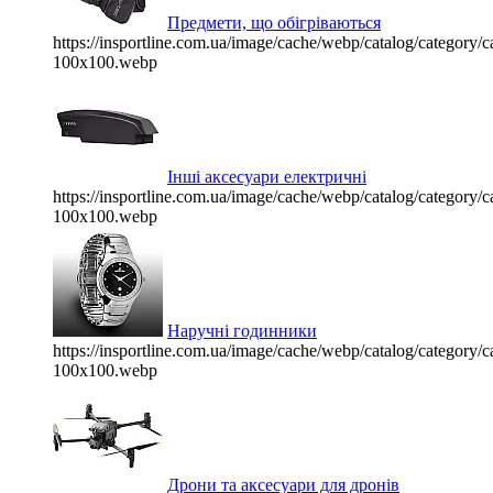
Предмети, що обігріваються
https://insportline.com.ua/image/cache/webp/catalog/categor
100x100.webp
Інші аксесуари електричні
https://insportline.com.ua/image/cache/webp/catalog/categor
100x100.webp
Наручні годинники
https://insportline.com.ua/image/cache/webp/catalog/categor
100x100.webp
Дрони та аксесуари для дронів