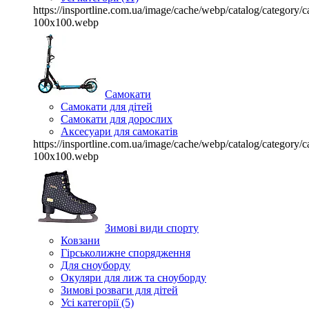
https://insportline.com.ua/image/cache/webp/catalog/categor
100x100.webp
Самокати
Самокати для дітей
Самокати для дорослих
Аксесуари для самокатів
https://insportline.com.ua/image/cache/webp/catalog/categor
100x100.webp
Зимові види спорту
Ковзани
Гірськолижне спорядження
Для сноуборду
Окуляри для лиж та сноуборду
Зимові розваги для дітей
Усі категорії (5)