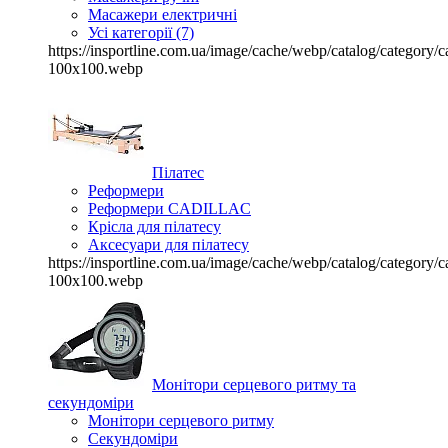
Масажери електричні
Усі категорії (7)
https://insportline.com.ua/image/cache/webp/catalog/categor
100x100.webp
Пілатес
Реформери
Реформери CADILLAC
Крісла для пілатесу
Аксесуари для пілатесу
https://insportline.com.ua/image/cache/webp/catalog/categor
100x100.webp
Монітори серцевого ритму та
секундоміри
Монітори серцевого ритму
Секундоміри