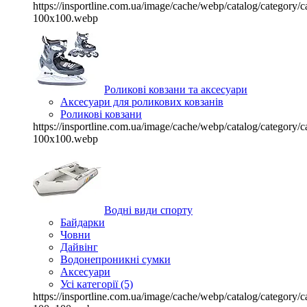
https://insportline.com.ua/image/cache/webp/catalog/categor
100x100.webp
Роликові ковзани та аксесуари
Аксесуари для роликових ковзанів
Роликові ковзани
https://insportline.com.ua/image/cache/webp/catalog/categor
100x100.webp
Водні види спорту
Байдарки
Човни
Дайвінг
Водонепроникні сумки
Аксесуари
Усі категорії (5)
https://insportline.com.ua/image/cache/webp/catalog/categor