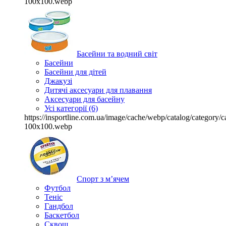
100x100.webp
Басейни та водний світ
Басейни
Басейни для дітей
Джакузі
Дитячі аксесуари для плавання
Аксесуари для басейну
Усі категорії (6)
https://insportline.com.ua/image/cache/webp/catalog/categor
100x100.webp
Спорт з м’ячем
Футбол
Теніс
Гандбол
Баскетбол
Сквош