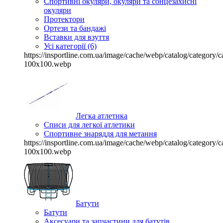
Спортивні окуляри, окуляри та сонцезахисні
окуляри
Протектори
Ортези та бандажі
Вставки для взуття
Усі категорії (6)
https://insportline.com.ua/image/cache/webp/catalog/categor
100x100.webp
Легка атлетика
Списи для легкої атлетики
Спортивне знаряддя для метання
https://insportline.com.ua/image/cache/webp/catalog/categor
100x100.webp
Батути
Батути
Аксесуари та запчастини для батутів