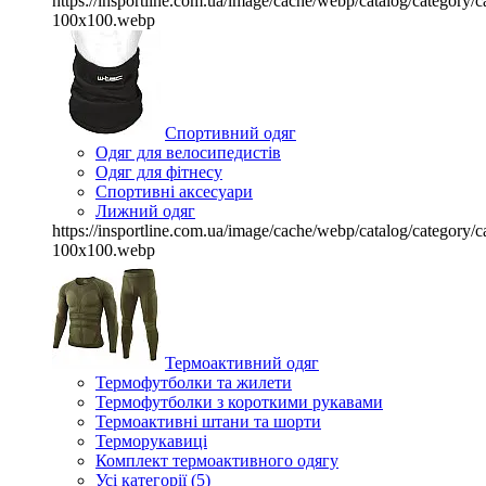
https://insportline.com.ua/image/cache/webp/catalog/categor
100x100.webp
Спортивний одяг
Одяг для велосипедистів
Одяг для фітнесу
Спортивні аксесуари
Лижний одяг
https://insportline.com.ua/image/cache/webp/catalog/categor
100x100.webp
Термоактивний одяг
Термофутболки та жилети
Термофутболки з короткими рукавами
Термоактивні штани та шорти
Терморукавиці
Комплект термоактивного одягу
Усі категорії (5)