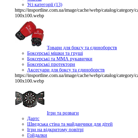
Усі категорії (13)
https://insportline.com.ua/image/cache/webp/catalog/categor
100x100.webp
Товари для боксу та єдиноборств
Боксерські мішки та груші
Боксерські та ММА рукавички
Боксерські протектори
Аксесуари для боксу та єдиноборств
https://insportline.com.ua/image/cache/webp/catalog/categor
100x100.webp
Ігри та розваги
Дартс
Шведська стіна та майданчики для дітей
Ігри на відкритому повітрі
Гойдалки