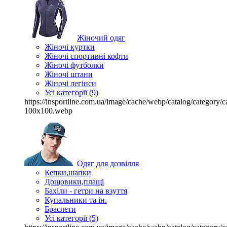
Жіночий одяг
Жіночі куртки
Жіночі спортивні кофти
Жіночі футболки
Жіночі штани
Жіночі легінси
Усі категорії (9)
https://insportline.com.ua/image/cache/webp/catalog/categor
100x100.webp
Одяг для дозвілля
Кепки,шапки
Дощовики,плащі
Бахіли - гетри на взуття
Купальники та ін.
Браслети
Усі категорії (5)