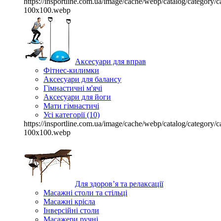
https://insportline.com.ua/image/cache/webp/catalog/categor
100x100.webp
Аксесуари для вправ
Фітнес-килимки
Аксесуари для балансу
Гімнастичні м'ячі
Аксесуари для йоги
Мати гімнастичі
Усі категорії (10)
https://insportline.com.ua/image/cache/webp/catalog/categor
100x100.webp
Для здоров’я та релаксації
Масажні столи та стільці
Масажні крісла
Інверсійні столи
Масажери ручні