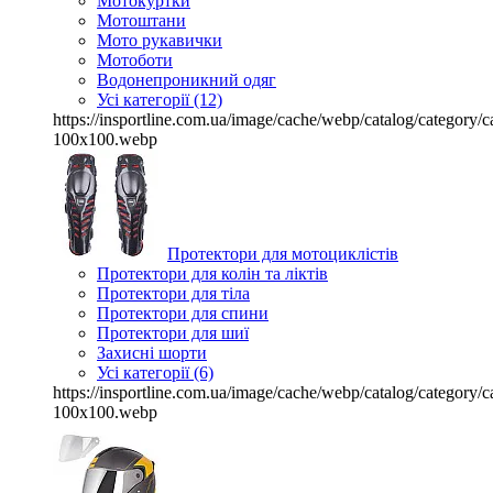
Мотокуртки
Мотоштани
Мото рукавички
Мотоботи
Водонепроникний одяг
Усі категорії (12)
https://insportline.com.ua/image/cache/webp/catalog/categor
100x100.webp
Протектори для мотоциклістів
Протектори для колін та ліктів
Протектори для тіла
Протектори для спини
Протектори для шиї
Захисні шорти
Усі категорії (6)
https://insportline.com.ua/image/cache/webp/catalog/categor
100x100.webp