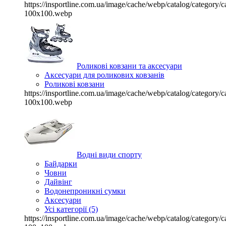
https://insportline.com.ua/image/cache/webp/catalog/categor
100x100.webp
Роликові ковзани та аксесуари
Аксесуари для роликових ковзанів
Роликові ковзани
https://insportline.com.ua/image/cache/webp/catalog/categor
100x100.webp
Водні види спорту
Байдарки
Човни
Дайвінг
Водонепроникні сумки
Аксесуари
Усі категорії (5)
https://insportline.com.ua/image/cache/webp/catalog/categor