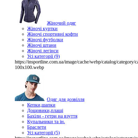
Жіночий одяг
Жіночі куртки
Жіночі спортивні кофти
Жіночі футболки
Жіночі штани
Жіночі легінси
Усі категорії (9)
https://insportline.com.ua/image/cache/webp/catalog/categor
100x100.webp
Одяг для дозвілля
Кепки,шапки
Дощовики,плащі
Бахіли - гетри на взуття
Купальники та ін.
Браслети
Усі категорії (5)