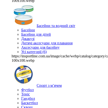
100x100.webp
Басейни та водний світ
Басейни
Басейни для дітей
Джакузі
Дитячі аксесуари для плавання
Аксесуари для басейну
Усі категорії (6)
https://insportline.com.ua/image/cache/webp/catalog/categor
100x100.webp
Спорт з м’ячем
Футбол
Теніс
Гандбол
Баскетбол
Сквош