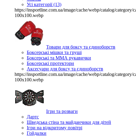
Усі категорії (13)
https://insportline.com.ua/image/cache/webp/catalog/categor
100x100.webp
Товари для боксу та єдиноборств
Боксерські мішки та груші
Боксерські та ММА рукавички
Боксерські протектори
Аксесуари для боксу та єдиноборств
https://insportline.com.ua/image/cache/webp/catalog/categor
100x100.webp
Ігри та розваги
Дартс
Шведська стіна та майданчики для дітей
Ігри на відкритому повітрі
Гойдалки