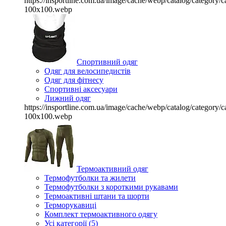
https://insportline.com.ua/image/cache/webp/catalog/categor
100x100.webp
Спортивний одяг
Одяг для велосипедистів
Одяг для фітнесу
Спортивні аксесуари
Лижний одяг
https://insportline.com.ua/image/cache/webp/catalog/categor
100x100.webp
Термоактивний одяг
Термофутболки та жилети
Термофутболки з короткими рукавами
Термоактивні штани та шорти
Терморукавиці
Комплект термоактивного одягу
Усі категорії (5)