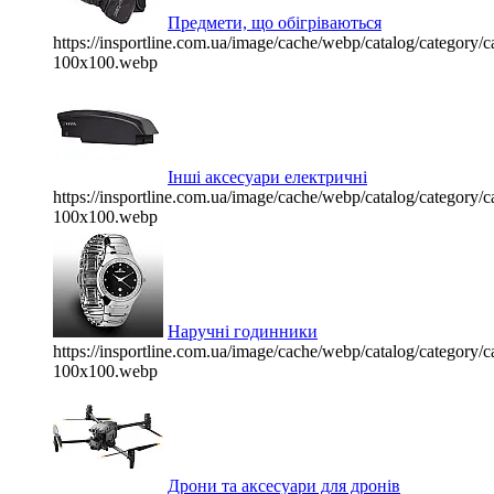
Предмети, що обігріваються
https://insportline.com.ua/image/cache/webp/catalog/categor
100x100.webp
Інші аксесуари електричні
https://insportline.com.ua/image/cache/webp/catalog/categor
100x100.webp
Наручні годинники
https://insportline.com.ua/image/cache/webp/catalog/categor
100x100.webp
Дрони та аксесуари для дронів