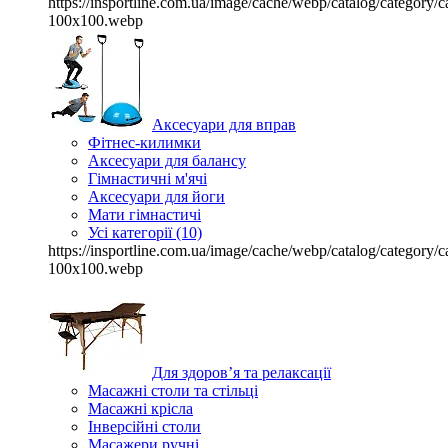
https://insportline.com.ua/image/cache/webp/catalog/categor
100x100.webp
Аксесуари для вправ
Фітнес-килимки
Аксесуари для балансу
Гімнастичні м'ячі
Аксесуари для йоги
Мати гімнастичі
Усі категорії (10)
https://insportline.com.ua/image/cache/webp/catalog/categor
100x100.webp
Для здоров’я та релаксації
Масажні столи та стільці
Масажні крісла
Інверсійні столи
Масажери ручні