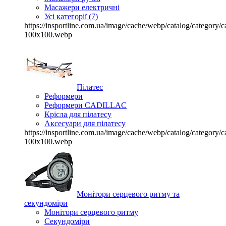
Масажери електричні
Усі категорії (7)
https://insportline.com.ua/image/cache/webp/catalog/categor
100x100.webp
Пілатес
Реформери
Реформери CADILLAC
Крісла для пілатесу
Аксесуари для пілатесу
https://insportline.com.ua/image/cache/webp/catalog/categor
100x100.webp
Монітори серцевого ритму та
секундоміри
Монітори серцевого ритму
Секундоміри