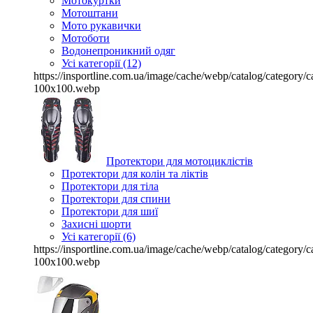
Мотокуртки
Мотоштани
Мото рукавички
Мотоботи
Водонепроникний одяг
Усі категорії (12)
https://insportline.com.ua/image/cache/webp/catalog/categor
100x100.webp
Протектори для мотоциклістів
Протектори для колін та ліктів
Протектори для тіла
Протектори для спини
Протектори для шиї
Захисні шорти
Усі категорії (6)
https://insportline.com.ua/image/cache/webp/catalog/categor
100x100.webp