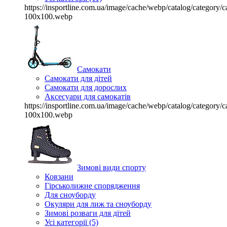
https://insportline.com.ua/image/cache/webp/catalog/categor
100x100.webp
Самокати
Самокати для дітей
Самокати для дорослих
Аксесуари для самокатів
https://insportline.com.ua/image/cache/webp/catalog/categor
100x100.webp
Зимові види спорту
Ковзани
Гірськолижне спорядження
Для сноуборду
Окуляри для лиж та сноуборду
Зимові розваги для дітей
Усі категорії (5)