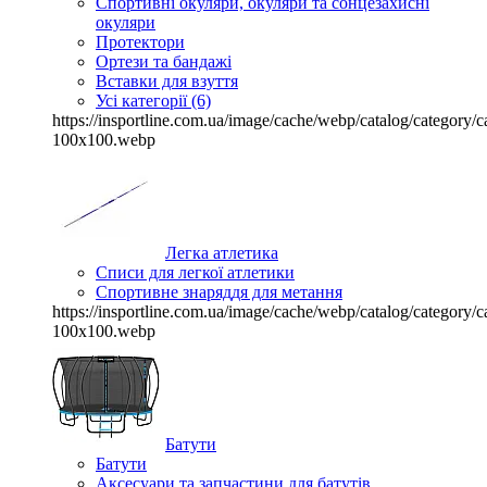
Спортивні окуляри, окуляри та сонцезахисні
окуляри
Протектори
Ортези та бандажі
Вставки для взуття
Усі категорії (6)
https://insportline.com.ua/image/cache/webp/catalog/categor
100x100.webp
Легка атлетика
Списи для легкої атлетики
Спортивне знаряддя для метання
https://insportline.com.ua/image/cache/webp/catalog/categor
100x100.webp
Батути
Батути
Аксесуари та запчастини для батутів