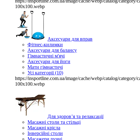
https://insportline.com.ua/image/cache/webp/catalog/categor
100x100.webp
Аксесуари для вправ
Фітнес-килимки
Аксесуари для балансу
Гімнастичні м'ячі
Аксесуари для йоги
Мати гімнастичі
Усі категорії (10)
https://insportline.com.ua/image/cache/webp/catalog/categor
100x100.webp
Для здоров’я та релаксації
Масажні столи та стільці
Масажні крісла
Інверсійні столи
Масажери ручні