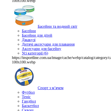
100x100.webp
Басейни та водний світ
Басейни
Басейни для дітей
Джакузі
Дитячі аксесуари для плавання
Аксесуари для басейну
Усі категорії (6)
https://insportline.com.ua/image/cache/webp/catalog/categor
100x100.webp
Спорт з м’ячем
Футбол
Теніс
Гандбол
Баскетбол
Сквош