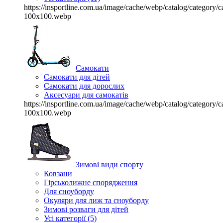
https://insportline.com.ua/image/cache/webp/catalog/categor
100x100.webp
Самокати
Самокати для дітей
Самокати для дорослих
Аксесуари для самокатів
https://insportline.com.ua/image/cache/webp/catalog/categor
100x100.webp
Зимові види спорту
Ковзани
Гірськолижне спорядження
Для сноуборду
Окуляри для лиж та сноуборду
Зимові розваги для дітей
Усі категорії (5)