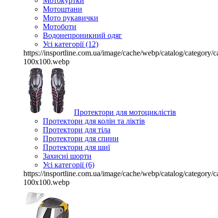
Мотокуртки
Мотоштани
Мото рукавички
Мотоботи
Водонепроникний одяг
Усі категорії (12)
https://insportline.com.ua/image/cache/webp/catalog/categor
100x100.webp
Протектори для мотоциклістів
Протектори для колін та ліктів
Протектори для тіла
Протектори для спини
Протектори для шиї
Захисні шорти
Усі категорії (6)
https://insportline.com.ua/image/cache/webp/catalog/categor
100x100.webp