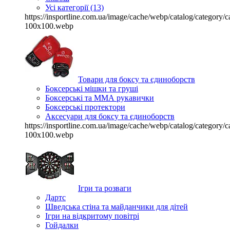
Усі категорії (13)
https://insportline.com.ua/image/cache/webp/catalog/categor
100x100.webp
Товари для боксу та єдиноборств
Боксерські мішки та груші
Боксерські та ММА рукавички
Боксерські протектори
Аксесуари для боксу та єдиноборств
https://insportline.com.ua/image/cache/webp/catalog/categor
100x100.webp
Ігри та розваги
Дартс
Шведська стіна та майданчики для дітей
Ігри на відкритому повітрі
Гойдалки