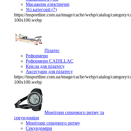
Масажери електричні
Усі категорії (7)
https://insportline.com.ua/image/cache/webp/catalog/categor
100x100.webp
Пілатес
Реформери
Реформери CADILLAC
Крісла для пілатесу
Аксесуари для пілатесу
https://insportline.com.ua/image/cache/webp/catalog/categor
100x100.webp
Монітори серцевого ритму та
секундоміри
Монітори серцевого ритму
Секундоміри