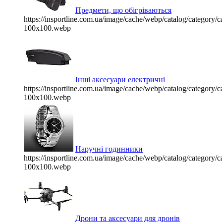
Предмети, що обігріваються
https://insportline.com.ua/image/cache/webp/catalog/categor
100x100.webp
Інші аксесуари електричні
https://insportline.com.ua/image/cache/webp/catalog/categor
100x100.webp
Наручні годинники
https://insportline.com.ua/image/cache/webp/catalog/categor
100x100.webp
Дрони та аксесуари для дронів