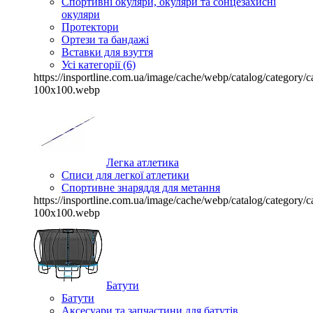
Спортивні окуляри, окуляри та сонцезахисні
окуляри
Протектори
Ортези та бандажі
Вставки для взуття
Усі категорії (6)
https://insportline.com.ua/image/cache/webp/catalog/categor
100x100.webp
Легка атлетика
Списи для легкої атлетики
Спортивне знаряддя для метання
https://insportline.com.ua/image/cache/webp/catalog/categor
100x100.webp
Батути
Батути
Аксесуари та запчастини для батутів