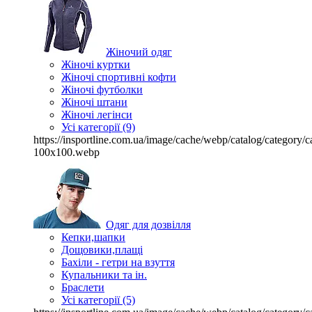
Жіночий одяг
Жіночі куртки
Жіночі спортивні кофти
Жіночі футболки
Жіночі штани
Жіночі легінси
Усі категорії (9)
https://insportline.com.ua/image/cache/webp/catalog/categor
100x100.webp
Одяг для дозвілля
Кепки,шапки
Дощовики,плащі
Бахіли - гетри на взуття
Купальники та ін.
Браслети
Усі категорії (5)