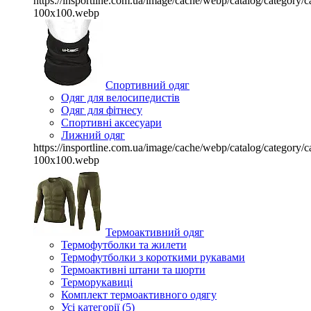
https://insportline.com.ua/image/cache/webp/catalog/categor
100x100.webp
Спортивний одяг
Одяг для велосипедистів
Одяг для фітнесу
Спортивні аксесуари
Лижний одяг
https://insportline.com.ua/image/cache/webp/catalog/categor
100x100.webp
Термоактивний одяг
Термофутболки та жилети
Термофутболки з короткими рукавами
Термоактивні штани та шорти
Терморукавиці
Комплект термоактивного одягу
Усі категорії (5)