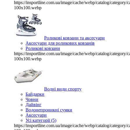
https://insportline.com.ua/image/cache/webp/catalog/categor
100x100.webp
Роликові ковзани та аксесуари
Аксесуари для роликових ковзанів
Роликові ковзани
https://insportline.com.ua/image/cache/webp/catalog/categor
100x100.webp
Водні види спорту
Байдарки
Човни
Дайвінг
Водонепроникні сумки
Аксесуари
Усі категорії (5)
https://insportline.com.ua/image/cache/webp/catalog/categor